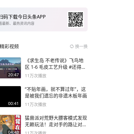
扫码下载今日头条APP
看最新、最热资讯内容
精彩视频
换一换
《求生岛 不老传说》飞鸟地
区 1-6 毛皮工艺升级 #还得是
主机大作
20:47
11万
次播放
“不贴年画，就不算过年”，这
是被我们遗忘的非遗木板年画
00:41
11万
次播放
猛兽派对荒野大膘客模式发现
无赖玩法！走对手的路让对手
无路可走
04:43
11万
次播放