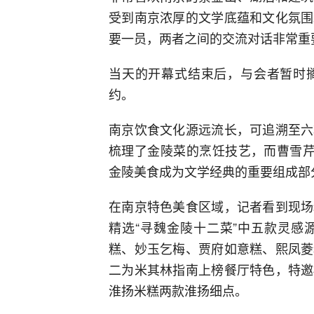
受到南京浓厚的文学底蕴和文化氛围
要一员，两者之间的交流对话非常重
当天的开幕式结束后，与会者暂时
约。
南京饮食文化源远流长，可追溯至六
梳理了金陵菜的烹饪技艺，而曹雪芹
金陵美食成为文学经典的重要组成部
在南京特色美食区域，记者看到现场
精选“寻魏金陵十二菜”中五款灵感
糕、妙玉乞梅、贾府如意糕、熙凤菱
二为米其林指南上榜餐厅特色，特邀
淮扬米糕两款淮扬细点。