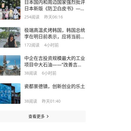
日本国内和周边国家强烈批评
日本新版《防卫白皮书》——
“高市早苗政府‘新型军国主
254
阅读
昨天06:16
义’思维的赤裸表现”
极端高温炙烤韩国，韩国总统
李在明日前表示，应将当前状
况视为“国家灾难事态”
172
阅读
4小时前
中企在吉投资规模最大的工业
项目中大石油——“改善吉尔
吉斯斯坦油品质量，提升生产
38
阅读
6小时前
环保水平”
瓷都景德镇，创新创业的乐土
38
阅读
昨天01:40
查看更多