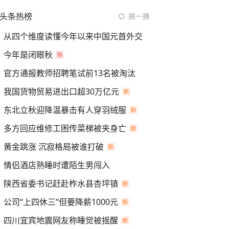
头条热榜
换一换
从四个维度读懂今年以来中国元首外交
今年是闭眼秋
官方通报教师招聘笔试前13名被淘汰
我国货物贸易进出口超30万亿元
东北立秋迎降温暴击有人穿羽绒服
多方回应维修工困传菜梯被夹身亡
黄金跳涨 沉寂格局被谁打破
情侣酒店熟睡时遭陌生男闯入
陕西省委书记赶赴柞水县杏坪镇
公司“上四休三”但要降薪1000元
四川宜宾地震网友称睡觉被摇醒