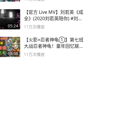
【官方 Live MV】刘若英《成
全》(2020刘若英陪你) #刘若
英 #成全
05:24
11万
次播放
【火影×忍者神龟①】第七班
大战忍者神龟！童年回忆联动
论武？
08:55
11万
次播放