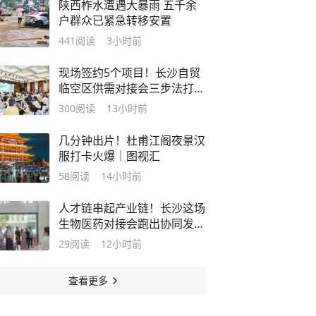
陕西柞水遭遇大暴雨 五千余
户群众已紧急转移安置
441
阅读
3小时前
现场签约5个项目！长沙自贸
临空区供需对接会三步法打通
3条合作通道
300
阅读
13小时前
几分钟出片！杜甫江阁夜景汉
服打卡火爆｜图视汇
58
阅读
14小时前
人才链串起产业链！长沙这场
生物医药对接会跑出协同发展
加速度
29
阅读
12小时前
查看更多