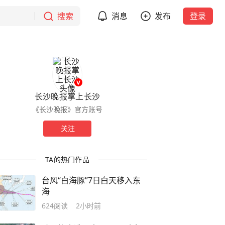
搜索
消息
发布
登录
长沙晚报掌上长沙
《长沙晚报》官方账号
关注
TA的热门作品
台风“白海豚”7日白天移入东
海
624
阅读
2小时前