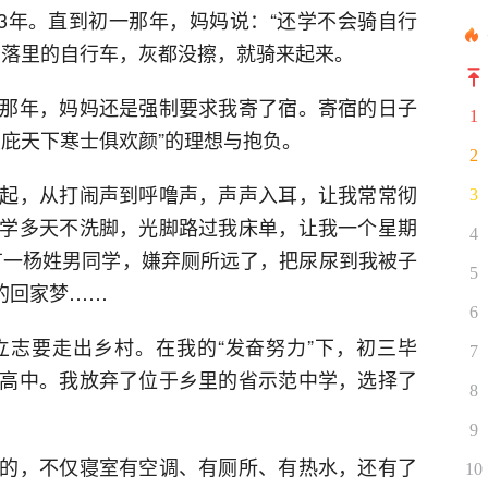
了3年。直到初一那年，妈妈说：“还学不会骑自行
角落里的自行车，灰都没擦，就骑来起来。
那年，妈妈还是强制要求我寄了宿。寄宿的日子
1
大庇天下寒士俱欢颜”的理想与抱负。
2
起，从打闹声到呼噜声，声声入耳，让我常常彻
3
学多天不洗脚，光脚路过我床单，让我一个星期
4
还有一杨姓男同学，嫌弃厕所远了，把尿尿到我被子
5
我的回家梦……
6
志要走出乡村。在我的“发奋努力”下，初三毕
7
高中。我放弃了位于乡里的省示范中学，选择了
8
9
的，不仅寝室有空调、有厕所、有热水，还有了
10