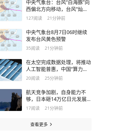
中央气象台：台风“白海豚”向
西偏北方向移动，台风“灿鸿”
向西北方向移动
127
阅读
21分钟前
中央气象台8月7日06时继续
发布台风黄色预警
35
阅读
21分钟前
在太空完成数据处理，将推动
人工智能普惠，中国“算力上
天”让卫星更智能
20
阅读
25分钟前
航天竞争加剧，自身能力不
够，日本砸14万亿日元发展航
天产业
17
阅读
21分钟前
查看更多