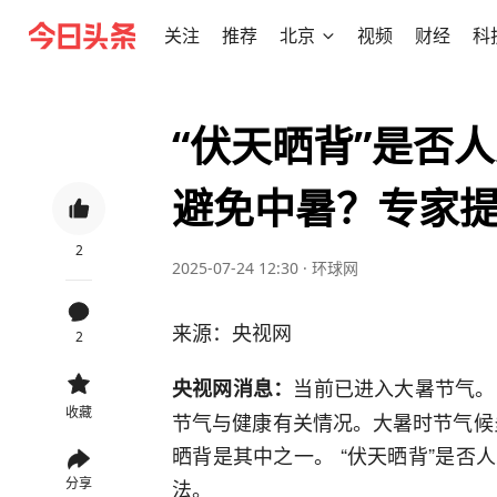
关注
推荐
北京
视频
财经
科
“伏天晒背”是否
避免中暑？专家提示
2
2025-07-24 12:30
·
环球网
来源：央视网
2
当前已进入大暑节气。
央视网消息：
收藏
节气与健康有关情况。大暑时节气候炎
晒背是其中之一。 “伏天晒背”是
分享
法。