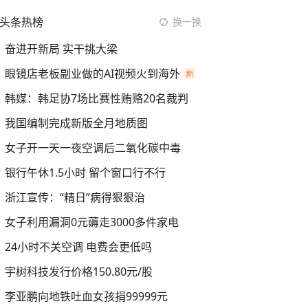
头条热榜
换一换
奋进开新局 实干挑大梁
眼镜店老板副业做的AI视频火到海外
韩媒：韩足协7场比赛性贿赂20名裁判
我国编制完成新版全月地质图
女子开一天一夜空调后二氧化碳中毒
银行午休1.5小时 留个窗口行不行
浙江宣传：“精日”病得狠狠治
女子利用漏洞0元薅走3000多件家电
24小时不关空调 电费会更低吗
宇树科技发行价格150.80元/股
李亚鹏向地铁吐血女孩捐99999元