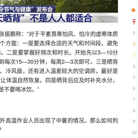
张振鹏称：“对于平素畏寒怕风、怕冷的虚寒体质
1
个方面：一是要选择合适的天气和时间段，避免
2
。二是要掌握好频次和时长。开始先以5—10分
3
每次15—30分钟，每周2—3次即可。三是晒背
4
、冷风扇，还有进入温差较大的空调房，最好是
5
钟，让体温自然恢复。四是晒背后应及时补充水分，
是不要喝冰饮。”
6
7
8
外高温作业人员出现了中暑的情况。那么如何判
9
？
10