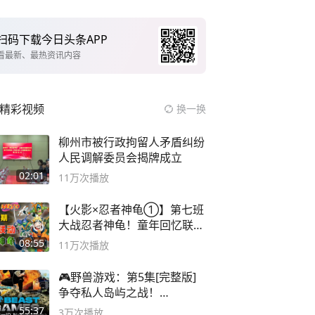
扫码下载今日头条APP
看最新、最热资讯内容
精彩视频
换一换
柳州市被行政拘留人矛盾纠纷
人民调解委员会揭牌成立
02:01
11万
次播放
【火影×忍者神龟①】第七班
大战忍者神龟！童年回忆联动
论武？
08:55
11万
次播放
🎮野兽游戏：第5集[完整版]
争夺私人岛屿之战！
#MrBeastChina
55:37
3万
次播放