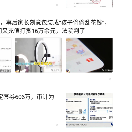
元，事后家长刻意包装成“孩子偷偷乱花钱”，
又充值打赏16万余元，法院判了
定套券606万，审计为