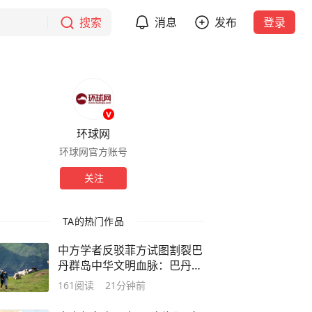
搜索
消息
发布
登录
环球网
环球网官方账号
关注
TA的热门作品
中方学者反驳菲方试图割裂巴
丹群岛中华文明血脉：巴丹群
岛文化血脉植根于台湾，而非
161
阅读
21分钟前
菲律宾