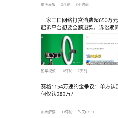
重庆晨报
2
评论
8小时前
一家三口网络打赏消费超650万
起诉平台想要全额退款，诉讼期间
鹊华视频
10
评论
7天前
赛格1154万违约金争议：单方认
何仅认289万？
热点解读
93
评论
昨天07:31