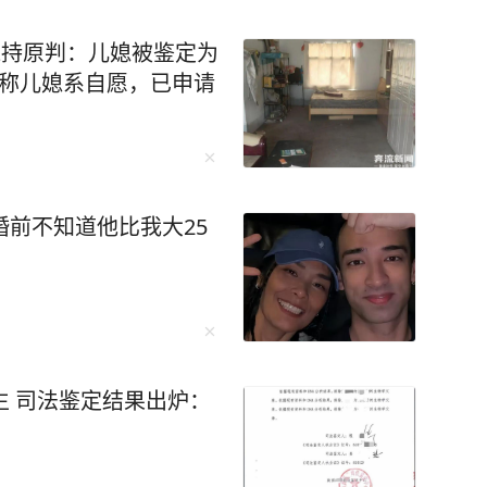
维持原判：儿媳被鉴定为
坚称儿媳系自愿，已申请
婚前不知道他比我大25
生 司法鉴定结果出炉：