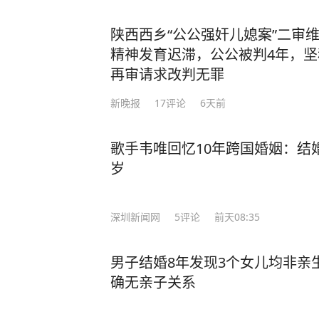
陕西西乡“公公强奸儿媳案”二审
精神发育迟滞，公公被判4年，
再审请求改判无罪
新晚报
17
评论
6天前
歌手韦唯回忆10年跨国婚姻：结
岁
深圳新闻网
5
评论
前天08:35
男子结婚8年发现3个女儿均非亲
确无亲子关系