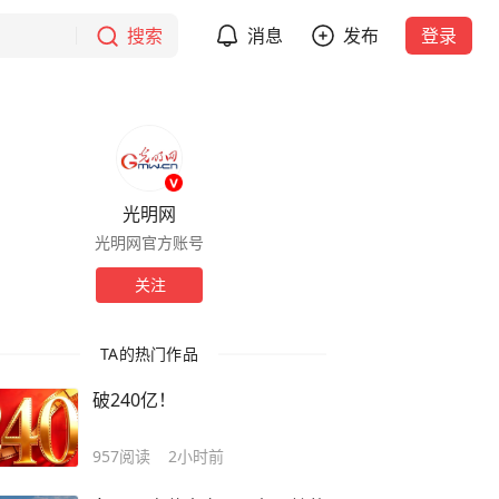
搜索
消息
发布
登录
光明网
光明网官方账号
关注
TA的热门作品
破240亿！
957
阅读
2小时前