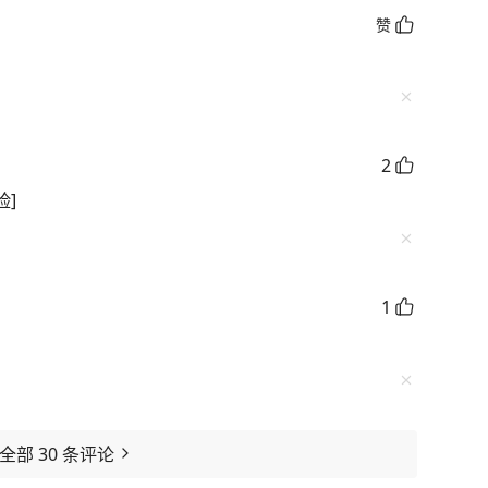
赞
2
脸]
1
看全部
30
条评论