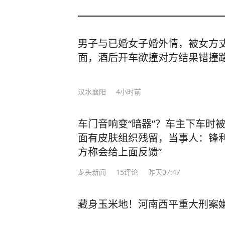
男子与已婚女子婚外情，被女方
面，酒后开车欲撞对方结果错撞
汉水襄阳
4小时前
车门音响变“暗器”？车主下车时
面有皮肤组织残留，当事人：锋利
方称会给上面反馈”
龙头新闻
15
评论
昨天07:47
藏身玉米地！河南西平重大刑案