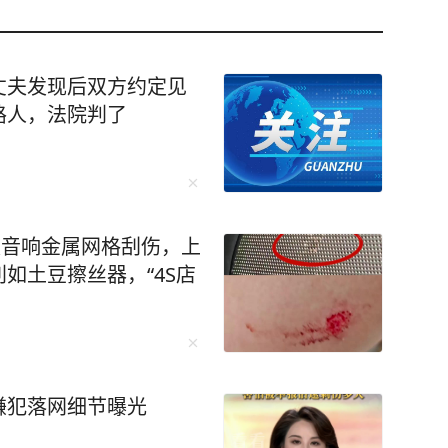
丈夫发现后双方约定见
路人，法院判了
被音响金属网格刮伤，上
如土豆擦丝器，“4S店
嫌犯落网细节曝光