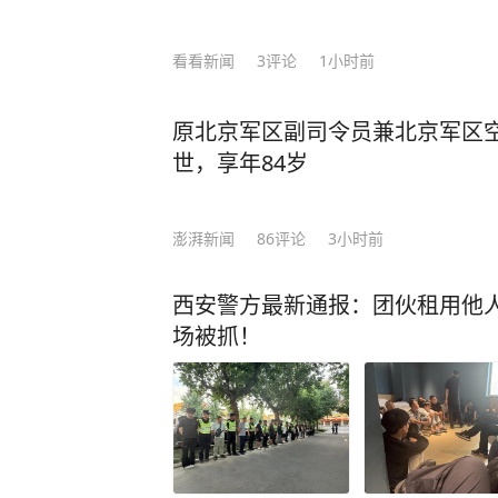
看看新闻
3
评论
1小时前
原北京军区副司令员兼北京军区
世，享年84岁
澎湃新闻
86
评论
3小时前
西安警方最新通报：团伙租用他人
场被抓！