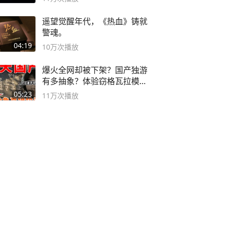
遥望觉醒年代，《热血》铸就
警魂。
04:19
10万
次播放
爆火全网却被下架？国产独游
有多抽象？体验窃格瓦拉模拟
器！
05:23
11万
次播放