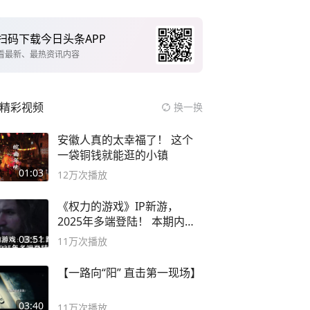
扫码下载今日头条APP
看最新、最热资讯内容
精彩视频
换一换
安徽人真的太幸福了！ 这个
一袋铜钱就能逛的小镇
01:03
12万
次播放
《权力的游戏》IP新游，
2025年多端登陆！ 本期内容
概要
03:51
11万
次播放
【一路向“阳” 直击第一现场】
03:40
11万
次播放