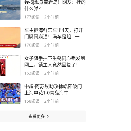
轰-6J现身黄岩岛！网友：挂的
什么弹？
177
阅读
2小时前
车主把海鲜忘车里4天，打开
门瞬间崩溃！满车是蛆…一看
评论区，"天塌了！"
170
阅读
2小时前
女子随手拍下生锈同心锁发到
网上，锁主人竟然回复了！
163
阅读
2小时前
中超-阿苏埃助攻徐皓阳破门
上海申花1-0青岛海牛
158
阅读
2小时前
查看更多