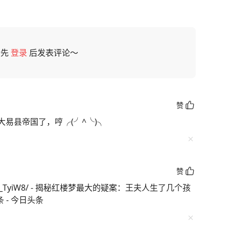
请先
登录
后发表评论～
赞
易县帝国了，哼╭(╯^╰)╮
赞
s/CSQdb_TyiW8/ - 揭秘红楼梦最大的疑案：王夫人生了几个孩
 - 今日头条