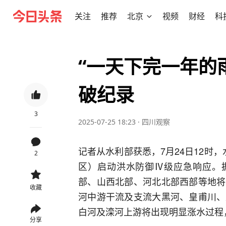
关注
推荐
北京
视频
财经
科
“一天下完一年的
破纪录
3
2025-07-25 18:23
·
四川观察
记者从水利部获悉，7月24日12时
2
区）启动洪水防御Ⅳ级应急响应。据
部、山西北部、河北北部西部等地将
收藏
河中游干流及支流大黑河、皇甫川、
白河及滦河上游将出现明显涨水过程
分享