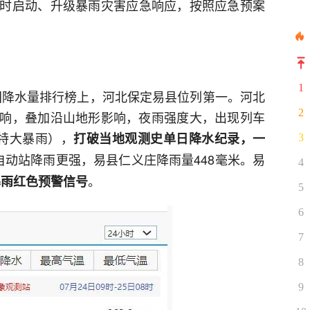
时启动、升级暴雨灾害应急响应，按照应急预案
1
全国降水量排行榜上，河北保定易县位列第一。河北
2
响，叠加沿山地形影响，夜雨强度大，出现列车
（特大暴雨），
打破当地观测史单日降水纪录，一
3
自动站降雨更强，易县仁义庄降雨量448毫米。易
4
。
暴雨红色预警信号
5
6
7
8
9