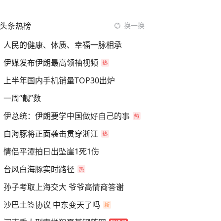
头条热榜
换一换
人民的健康、体质、幸福一脉相承
伊媒发布伊朗最高领袖视频
上半年国内手机销量TOP30出炉
一周“靓”数
伊总统：伊朗要学中国做好自己的事
白海豚将正面袭击贯穿浙江
情侣平潭拍日出坠崖1死1伤
台风白海豚实时路径
孙子考取上海交大 爷爷高情商答谢
沙巴土签协议 中东变天了吗