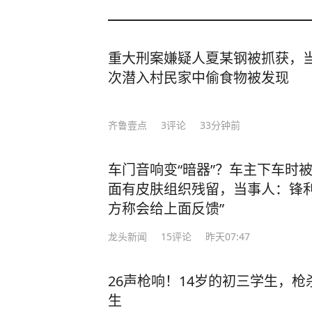
重大刑案嫌疑人夏某钢被抓获，当
次潜入村民家中偷食物被发现
齐鲁壹点
3
评论
33分钟前
车门音响变“暗器”？车主下车时
面有皮肤组织残留，当事人：锋利
方称会给上面反馈”
龙头新闻
15
评论
昨天07:47
26声枪响！14岁的初三学生，
生