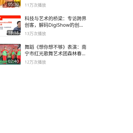
死
05:30
11万
次播放
科技与艺术的桥梁：专访跨界
创客，解码DigiShow的创新
之路
18:18
13万
次播放
舞蹈《想你想不够》表演：南
宁市红光歌舞艺术团森林春红
舞蹈队。
02:40
12万
次播放