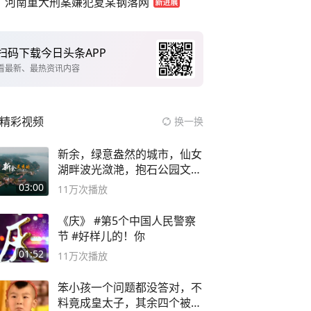
河南重大刑案嫌犯夏某钢落网
扫码下载今日头条APP
看最新、最热资讯内容
精彩视频
换一换
新余，绿意盎然的城市，仙女
湖畔波光潋滟，抱石公园文化
深邃……
03:00
11万
次播放
《庆》 #第5个中国人民警察
节 #好样儿的！你
01:52
11万
次播放
笨小孩一个问题都没答对，不
料竟成皇太子，其余四个被处