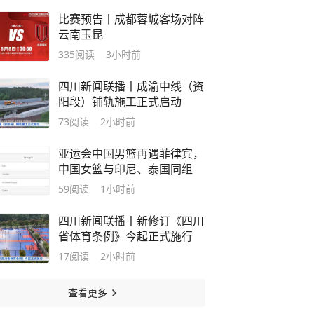
比赛预告丨成都蓉城客场对阵
云南玉昆
335
阅读
3小时前
四川新闻联播丨成渝中线（资
阳段）铺轨施工正式启动
73
阅读
2小时前
亚运会中国男篮再遇菲律宾，
中国女篮与印尼、泰国同组
59
阅读
1小时前
四川新闻联播丨新修订《四川
省体育条例》今起正式施行
17
阅读
2小时前
查看更多