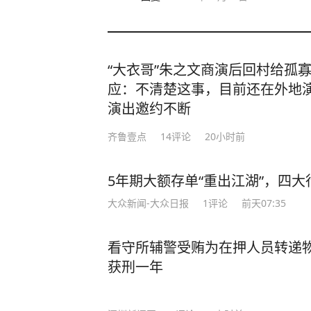
“大衣哥”朱之文商演后回村给孤
应：不清楚这事，目前还在外地
演出邀约不断
齐鲁壹点
14
评论
20小时前
5年期大额存单“重出江湖”，四大行
大众新闻-大众日报
1
评论
前天07:35
看守所辅警受贿为在押人员转递
获刑一年