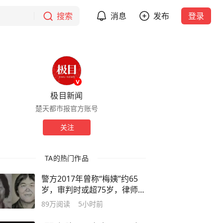
搜索
消息
发布
登录
极目新闻
楚天都市报官方账号
关注
TA的热门作品
警方2017年曾称“梅姨”约65
岁，审判时或超75岁，律师解
读：满75周岁不适用死刑，以
89万
阅读
5小时前
特别残忍手段致人死亡的除外