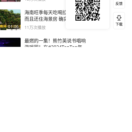
反馈
海南旺季每天吃喝拉撒不过百
而且还住海景房 确实比东南
下载
亚合适
01:06
11万
次播放
最燃的一集！熊竹英说书唱响
游戏圈！在#2024TapTap年
度游戏大赏
07:03
11万
次播放