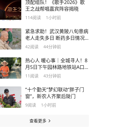
顶配组队！《歌手2026》歌
王之战帮唱嘉宾阵容揭晓
114
阅读
1小时前
紧急求助！武汉黄陂八旬患病
老人走失多日 断药多日情况
危急
42
阅读
44分钟前
热心人 暖心事｜全城寻人！8
月5日下午园林路地铁站A口
附近十字路口，暖心黑衣司机
11
阅读
43分钟前
您在哪？
“十个勤天”梦幻联动“胖子门
窗”，新农人齐聚后陡门
9
阅读
1小时前
查看更多