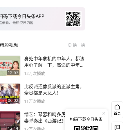
扫码下载今日头条APP
看最新、最热资讯内容
精彩视频
换一换
身处中年危机的中年人，都该
用心了解一下，高适的中年逆
袭之路
12:57
12万
次播放
比反派还像反派的正派主角，
全员都是大恶人！
06:02
11万
次播放
首页
综艺：琴瑟和鸣多厉害？小夫
扫码下载今日头条
妻弹奏出《西游记》，绝了
12:14
12万
次播放