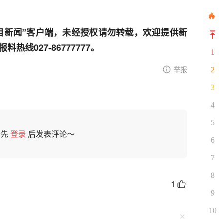
目新闻”客户端，未经授权请勿转载，欢迎提供新
线027-86777777。
1
举报
2
3
4
5
请先
登录
后发表评论～
6
7
8
1
9
10