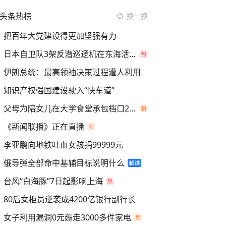
头条热榜
换一换
把百年大党建设得更加坚强有力
日本自卫队3架反潜巡逻机在东海活动
伊朗总统：最高领袖决策过程遭人利用
知识产权强国建设驶入“快车道”
父母为陪女儿在大学食堂承包档口2年
《新闻联播》正在直播
李亚鹏向地铁吐血女孩捐99999元
俄导弹全部命中基辅目标说明什么
台风“白海豚”7日起影响上海
80后女柜员逆袭成4200亿银行副行长
女子利用漏洞0元薅走3000多件家电