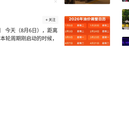
关注
 今天（8月6日），距离
间。本轮周期刚启动的时候，
续三个工作日跌幅不断扩张，
新测算，预计汽油下调38
零售价，92号汽油预计下跌
京大学数院院长辞职信流
，0号柴油下跌0.31元/
院长一职，不清楚辞职
有6个统计日，变数尚
，当前的预跌幅度将会收
以发改委官方公告为准。
价查看
x预售价29.99万元