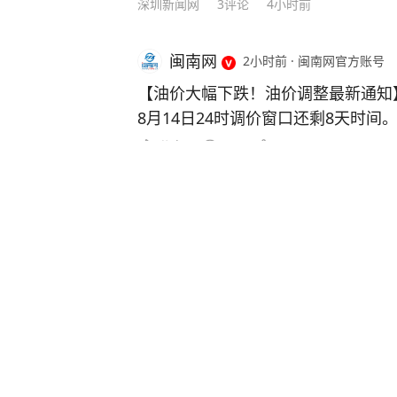
深圳新闻网
3
评论
4小时前
闽南网
2小时前
·
闽南网官方账号
【油价大幅下跌！油价调整最新通知】
8月14日24时调价窗口还剩8天时
预估下调幅度0.09元/升，随后连
分享
20
49
目前已经进入大幅下调区间。 按照最
0元/吨，柴油下调365元/吨。折算
“不想干了特提出辞职”，疑似南
0.30元/升，95号汽油下跌0.32元/升
传，院方回应：喻良教授已卸任
升。 不过需要提醒大家，计价周期仍
信来源；曾用手绘图做头像
存。如果后续国际原油快速反弹回升
红星新闻
173
评论
7小时前
窄，最终能否落地、下调多少，一切
来源：新华社 安徽交通广播 今日油
小米澎程新车发布，雷军：N90 Ma