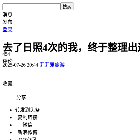
搜索
消息
发布
登录
去了日照4次的我，终于整理出
454
评论
2025-07-26 20:44
·
莉莉爱旅游
收藏
分享
转发到头条
复制链接
微信
新浪微博
QQ空间