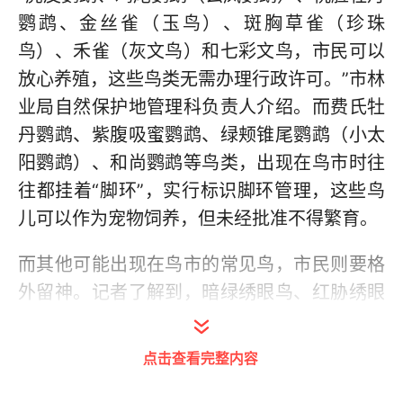
鹦鹉、金丝雀（玉鸟）、斑胸草雀（珍珠
鸟）、禾雀（灰文鸟）和七彩文鸟，市民可以
放心养殖，这些鸟类无需办理行政许可。”市林
业局自然保护地管理科负责人介绍。而费氏牡
丹鹦鹉、紫腹吸蜜鹦鹉、绿颊锥尾鹦鹉（小太
阳鹦鹉）、和尚鹦鹉等鸟类，出现在鸟市时往
往都挂着“脚环”，实行标识脚环管理，这些鸟
儿可以作为宠物饲养，但未经批准不得繁育。
而其他可能出现在鸟市的常见鸟，市民则要格
外留神。记者了解到，暗绿绣眼鸟、红胁绣眼
鸟、八哥、鹩哥、画眉、百灵、云雀、大山
雀、沼泽山雀、红嘴山鸦等均已被列为保护动
点击查看完整内容
物，不但禁止个人饲养，也禁止任何单位和个