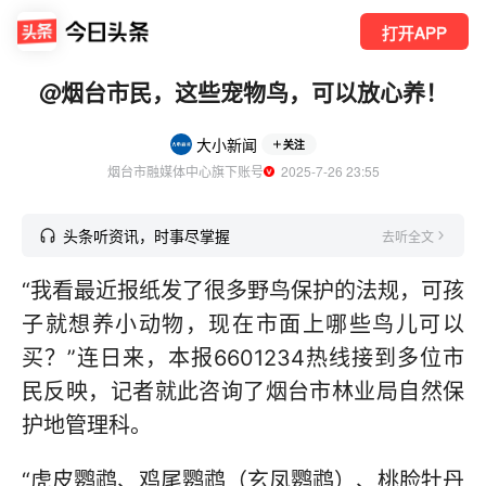
打开APP
@烟台市民，这些宠物鸟，可以放心养！
大小新闻
关注
烟台市融媒体中心旗下账号
  2025-7-26 23:55
头条听资讯，时事尽掌握
去听全文
“我看最近报纸发了很多野鸟保护的法规，可孩
子就想养小动物，现在市面上哪些鸟儿可以
买？”连日来，本报6601234热线接到多位市
民反映，记者就此咨询了烟台市林业局自然保
护地管理科。
“虎皮鹦鹉、鸡尾鹦鹉（玄凤鹦鹉）、桃脸牡丹