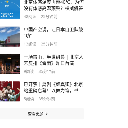
北京体感温度再超40℃，为何
没有体感高温预警？权威解答
48
阅读
25分钟前
中国产空调，让日本自卫队破
“功”
13
阅读
25分钟前
一场雷雨，半世纠葛 | 北京人
艺复排《雷雨》昨日首演
9
阅读
35分钟前
已开票｜舞剧《颜真卿》北京
站重磅启幕！以舞为笔，书写
大唐风骨！
5
阅读
35分钟前
查看更多