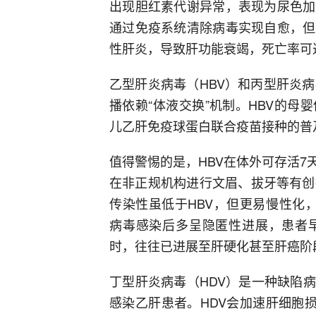
出现胆红素代谢异常，表现为尿色加
通过免疫系统清除病毒实现自愈，但
性肝炎，导致肝功能衰竭，死亡率可达
乙型肝炎病毒（HBV）和丙型肝炎
播依赖“体液交换”机制。HBV的
儿乙肝免疫球蛋白联合疫苗接种的普
值得警惕的是，HBV在体外可存活
在非正规机构进行文眉、拔牙等有创
传染性虽低于HBV，但更易慢性化，
病毒感染后多呈隐匿性进展，患者
时，往往已进展至肝硬化甚至肝癌阶
丁型肝炎病毒（HDV）是一种缺陷
感染乙肝患者。HDV会加速肝细胞