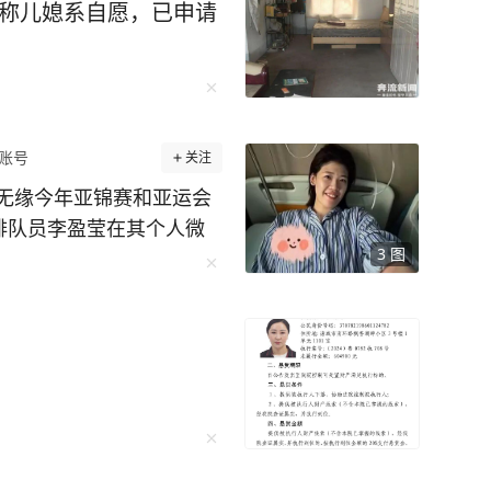
坚称儿媳系自愿，已申请
账号
关注
无缘今年亚锦赛和亚运会
女排队员李盈莹在其个人微
3
图
做了心脏手术，经评估确定
道：“因为心脏出点状
，现在已经出院回家休
锦赛与亚运会。心中满是
下来专注术后康复，一步
发挥出色，取得好成绩，
。” 4月29日，中国国家
球馆举行公开训练课。图