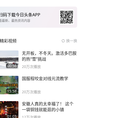
扫码下载今日头条APP
看最新、最热资讯内容
精彩视频
换一换
无开板，不冬天。激活多巴胺
的热“雪”挑战
00:56
20万
次播放
国服程咬金对线元流教学
15:58
20万
次播放
安徽人真的太幸福了！ 这个
一袋铜钱就能逛的小镇
01:03
12万
次播放