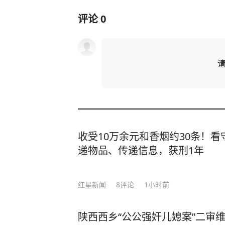
评论
0
收受10万余元和香烟约30条！
递物品、传递信息，获刑1年
红星新闻
8
评论
1小时前
陕西西乡“公公强奸儿媳案”二审