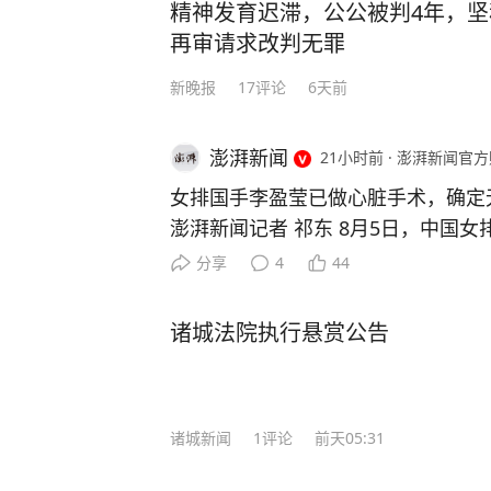
精神发育迟滞，公公被判4年，
再审请求改判无罪
新晚报
17
评论
6天前
澎湃新闻
21小时前
·
澎湃新闻官方
女排国手李盈莹已做心脏手术，确定
澎湃新闻记者 祁东 8月5日，中国
博“@能量小瑩瑩”上发文称，自己已
分享
4
44
无缘本届亚锦赛与亚运会。 李盈莹写
况，需要进行手术，手术做的很成功
诸城法院执行悬赏公告
养。经过综合评估，确定无缘本届亚
遗憾，但健康永远是一切的前提。接
一步调整状态。祝愿国家队在赛事中
诸城新闻
1
评论
前天05:31
也期待痊愈之后，再次踏上熟悉的赛场
女子排球队在国家体育总局训练局排