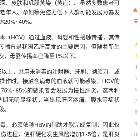
深、皮肤和巩膜黄染（黄疸）。虽然多数患者可
老年人、孕妇等免疫力低下人群可能发展为暴发
20%~40%。
1
病毒（HCV）通过血液、母婴和性接触传播，其传
2
母婴传播曾是我国乙肝高发的主要原因，但随着新生
及，母婴传播率已降至1%以下。
3
4
7天以上，共用未消毒的注射器、牙刷、剃须刀，或
5
操作时，接触含病毒的血液就可能感染。HCV的
75%~85%的感染者会发展为慢性肝炎。这两种
6
早期无明显症状，当出现肝区疼痛、腹水等症状
7
段。
8
病毒，必须依赖HBV的辅助才能完成复制，因此仅
9
损伤进程，使肝硬化发生风险增加3~5倍，是肝炎
10