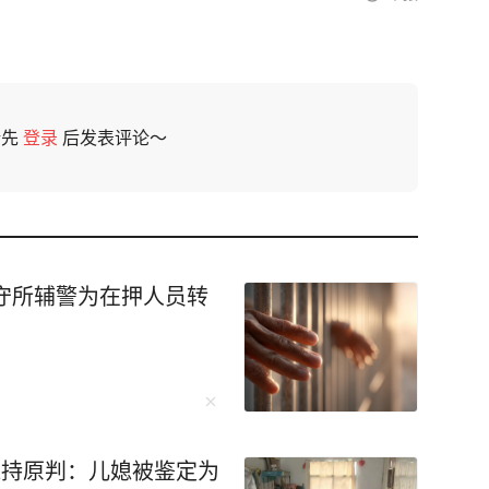
请先
登录
后发表评论～
看守所辅警为在押人员转
维持原判：儿媳被鉴定为