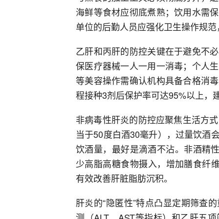
海鲜等食材应彻底煮熟；饮用水需保
单位的后勤人员应强化卫生操作规范
乙肝和丙肝的防控关键在于避免不必
保医疗器械一人一用一消毒；个人生
等美容操作需确认机构具备合格消毒
程接种3剂后保护率可达95%以上，
非病毒性肝炎的防控应聚焦生活方式
当于50度白酒30毫升），过量饮
饮酒量，最好是滴酒不沾。非酒精性
少高脂高糖食物摄入，增加膳食纤维
有效改善肝脏脂肪沉积。
肝炎的“隐匿性”特点凸显定期筛查
测（ALT、AST等指标）和乙肝