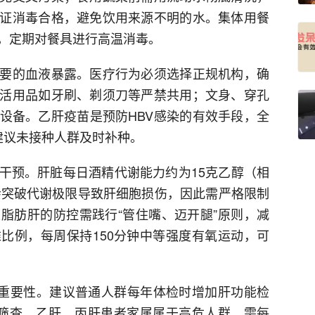
证消毒合格，避免饮用来源不明的水。集体用餐
，定期对餐具进行高温消毒。
要的血液暴露。医疗行为必须选择正规机构，确
活用品如牙刷、剃须刀等严禁共用；文身、穿孔
设备。乙肝疫苗是预防HBV感染的有效手段，全
建议未接种人群及时补种。
干预。肝脏每日酒精代谢能力约为15克乙醇（相
酒会突破代谢极限导致肝细胞损伤，因此需严格限制
脂肪肝的防控需践行“管住嘴、迈开腿”原则，减
比例，每周保持150分钟中等强度有氧运动，可
的重要性。建议普通人群每年体检时增加肝功能检
五项筛查。乙肝、丙肝患者家属属于高危人群，需每