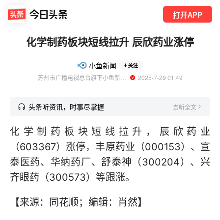
打开APP
化学制药板块短线拉升 辰欣药业涨停
小鱼新闻
关注
苏州市广播电视总台旗下小鱼新闻官方账号
  2025-7-29 01:49
头条听资讯，时事尽掌握
去听全文
化学制药板块短线拉升，
辰欣药业
（
603367
）涨停，
丰原药业
（
000153
）、宣
泰医药、华纳药厂、
舒泰神
（
300204
）、
兴
齐眼药
（
300573
）等跟涨。
【来源：同花顺；编辑：肖然】