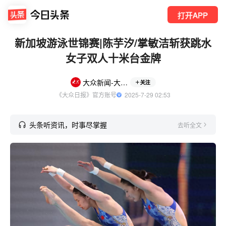
打开APP
新加坡游泳世锦赛|陈芋汐/掌敏洁斩获跳水
女子双人十米台金牌
大众新闻-大众日报
关注
《大众日报》官方账号
  2025-7-29 02:53
头条听资讯，时事尽掌握
去听全文