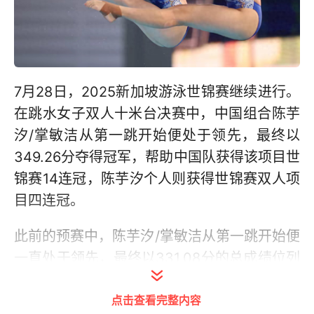
7月28日，2025新加坡游泳世锦赛继续进行。
在跳水女子双人十米台决赛中，中国组合陈芋
汐/掌敏洁从第一跳开始便处于领先，最终以
349.26分夺得冠军，帮助中国队获得该项目世
锦赛14连冠，陈芋汐个人则获得世锦赛双人项
目四连冠。
此前的预赛中，陈芋汐/掌敏洁从第一跳开始便
一直处于领先，最终以331.08分的总成绩位列
所有组合中的第一位，顺利晋级决赛。
点击查看完整内容