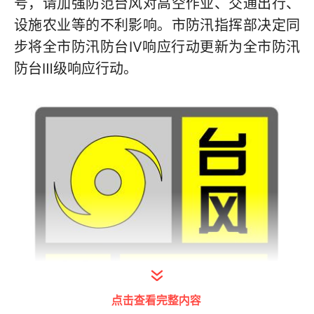
号，请加强防范台风对高空作业、交通出行、
设施农业等的不利影响。市防汛指挥部决定同
步将全市防汛防台Ⅳ响应行动更新为全市防汛
防台Ⅲ级响应行动。
点击查看完整内容