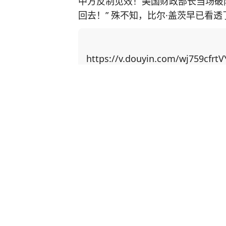
中方反制见效！美国财政部长当场破
回去！” 殊不知，比尔·盖茨早已看
主芯片，并通过规模制造优势赶超上来！ 中国近期对稀土出口实施反制措
稀土供应链上高度依赖中国，重启本
博弈找筹码，居然把矛头指向了中国留学生身上！ 美国以中
https://v.douyin.com/wj759cfrtV
国撤销稀土出口管制新规。他声称若
生”，并威胁在金融、软件等领域升级行动。 美国想威胁中国让步，
更加激发中国的爆发力！ 举例，CNN主持人曾询问科技禁令是否 “以一种奇怪的方式
分享
12
174
产生了相反的效果”，盖茨回应称：
方面全速前进。” 面对美国芯片封锁，中国3年实现半导体设备国产化率从12%跃至3
民警救了位拾荒老人，后来把他
5%；稀土加工产能占全球90%，一纸
天捂得严严实实，身上没有手机
路”合作、RCEP贸易圈扩容，更让中国在全
核查发现其竟是潜逃16年逃犯
压：中国无人机成本只有美国的1%
法治网
4小时前
让美军司令直呼“没法比”。 而我国如今之所以有这样的底气，就是因为有人才的支
撑！ 据悉，2024年中国高层次科技人才数量达32,511人，占全球的27.9%，位居全球
品牌足金报价单日涨近60元/克
首位。 当然，授人以鱼不如授人以渔。除了技术人才，还有一种更可贵的“文化战