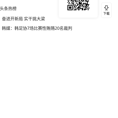
头条热榜
换一换
下载
奋进开新局 实干挑大梁
韩媒：韩足协7场比赛性贿赂20名裁判
宇树科技发行价格150.80元/股
我国编制完成新版全月地质图
银行午休1.5小时 留个窗口行不行
网红“老表”游泳失踪 多方搜救
王忠林辞去湖北省人大常委会主任职务
伊朗总统：最高领袖决策过程遭人利用
台风白海豚进入48小时警戒线
中国“五箭齐发”反制美国
媒体：“领导先休假”是个必要的开始