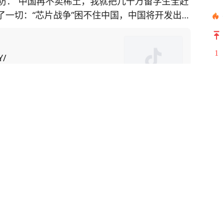
防：“中国再不卖稀土，我就把几十万留学生全赶
透了一切：“芯片战争”困不住中国，中国将开发出自
施，美国在
土矿山却面临技术瓶颈。对此，美国为了给对华
1
国留学生为筹码，施压中
Y/
中方不妥协，美国可能驱逐“数万名在美中国留学
2
却不知此方法会
3
4
“绝对是这样。禁令迫使中国人在芯片制造等各个
5
关进看守所：老人大热
出口管制便让F-35战机生产线告急。而“一带一
、身份证令民警起疑，
6
球经济动荡中稳如磐石。 还有无人机碾
7
，珠海航展上展示的无人机航母、机器狗作战群，
8
9
，短期波动下黄金企业怎
10