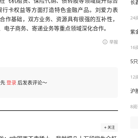
在飞机租赁、保险代销、债转股等领域提升综合
长
银行卡权益等方面打造特色金融产品。刘爱力表
合作基础，双方业务、资源具有很强的互补性，
24
、电子商务、寄递业务等重点领域深化合作。
紫
举报
16
5
12
请先
登录
后发表评论～
沪
8
阅
关注