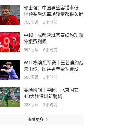
郭士强：中国男篮容错率低
世预赛后边每场较量都很关键
750
阅读
3小时前
中超｜成都蓉城官宣续约功勋
外援费利佩
596
阅读
6小时前
WTT横滨冠军赛｜王艺迪约战
朱雨玲，国乒男单全军覆没
589
阅读
3小时前
赛场瞬间｜中超：北京国安
4:0大胜深圳新鹏城
288
阅读
3小时前
查看更多