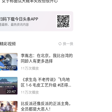
女子称面试大概率失败但很开心
扫码下载今日头条APP
看最新、最热资讯内容
精彩视频
换一换
李胤志：在北京，我比台湾的
同龄人有更多选择
07:43
11万
次播放
《求生岛 不老传说》飞鸟地
区 1-6 毛皮工艺升级 #还得是
主机大作
20:47
11万
次播放
比反派还像反派的正派主角，
全员都是大恶人！