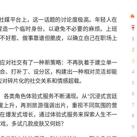
—社媒平台上，这一话题的讨论度极高。年轻人在
捏造一个临时身份，以避免不必要的麻烦。上班
不好惹、做事靠谱但脆皮，以确立自己在职场上
1
2
应对社交有了一种新策略：不再执着于建立单一
3
合、打补丁、设分区，构建出一种相对灵活却能
4
以应对碎片化的社交关系和情感超载。
5
6
是，各类角色体验式服务不断涌现。从“沉浸式宫廷
度上升，再到旅游强调出片，重视不同氛围的营
7
在爆发式增长，通过体验式服务来探索人生不一
8
e”游戏，多试几款皮肤又何妨？
9