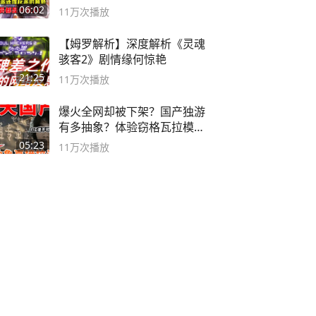
06:02
11万
次播放
【姆罗解析】深度解析《灵魂
骇客2》剧情缘何惊艳
21:25
11万
次播放
爆火全网却被下架？国产独游
有多抽象？体验窃格瓦拉模拟
器！
05:23
11万
次播放