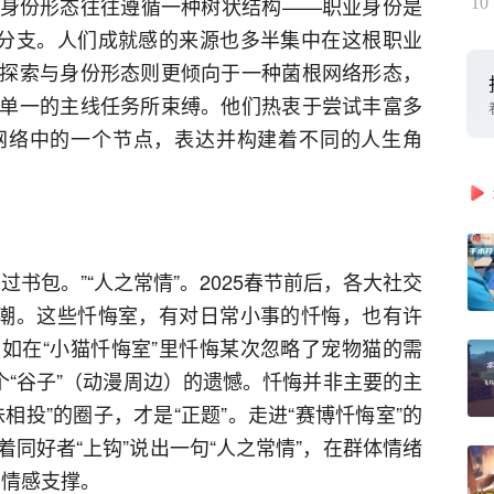
身份形态往往遵循一种树状结构——职业身份是
10
是分支。人们成就感的来源也多半集中在这根职业
探索与身份形态则更倾向于一种菌根网络形态，
单一的主线任务所束缚。他们热衷于尝试丰富多
网络中的一个节点，表达并构建着不同的人生角
书包。”“人之常情”。2025春节前后，各大社交
热潮。这些忏悔室，有对日常小事的忏悔，也有许
如在“小猫忏悔室”里忏悔某次忽略了宠物猫的需
个“谷子”（动漫周边）的遗憾。忏悔并非主要的主
相投”的圈子，才是“正题”。走进“赛博忏悔室”的
同好者“上钩”说出一句“人之常情”，在群体情绪
的情感支撑。