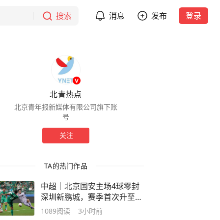
搜索
消息
发布
登录
北青热点
北京青年报新媒体有限公司旗下账
号
关注
TA的热门作品
中超｜北京国安主场4球零封
深圳新鹏城，赛季首次升至积
分榜第三
1089
阅读
3小时前