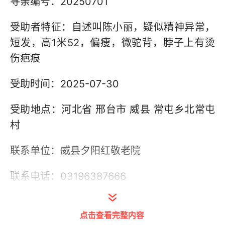
寻亲编号：20250701
受助者特征：自述叫陈小丽，疑似精神异常，
短发，高1米52，偏瘦，微驼背，脖子上有烫
伤疤痕
受助时间：2025-07-30
受助地点：河北省 邢台市 威县 常屯乡北常屯
村
联系单位：威县夕阳红敬老院
联系电话：03196387666
其他信息：无法说清家庭地址等信息，约1993
点击查看完整内容
年流浪到河北省邢台市威县常屯乡北常屯村,此