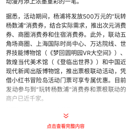
动漫月添上浓墨重彩的一笔。
据悉，活动期间，杨浦将发放500万元的“玩转
杨数浦”消费券，结合实际需求，推出次元消费
券、商圈消费券和住宿消费券。此外，联动五
角场商圈、上海国际时尚中心、万达院线、世
界技能博物馆（《梦回圆明园VR大空间》）、
敦煌当代美术馆（《登临出世界》）和中国近
现代新闻出版博物馆，推出票根联动活动，凭
借小红书冒险岛活动门票可享专属优惠。目前
发动参与到“玩转杨数浦”消费券和票根联动的
商户已近千家。
点击查看完整内容