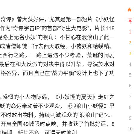
中国奇谭》曾大获好评，尤其是第一部短片《小妖怪
“奇谭宇宙IP”的首部“衍生大电影”，片长118
1
经路上无名小妖”的视角：不甘心在浪浪山了此一
2
成唐僧师徒一行去西天取经。小猪妖和蛤蟆精、
上西行之路，一路上遭遇不少考验，荒诞的闹剧
3
，最后在和大反派的对决中得以升华。导演於水对
4
格各异，而且自己在“战力平衡”设计上也下了功
5
6
人感慨的小人物际遇，《小妖怪的夏天》走红之
7
妖的命运牵动着不少观众，《浪浪山小妖怪》早
8
不时放出物料，持续刺激观众的“浪浪山”记忆。
9
开启全国49城限时点映，并收获了首批好评，8
10
的档期，新片不多，可谓天时地利。