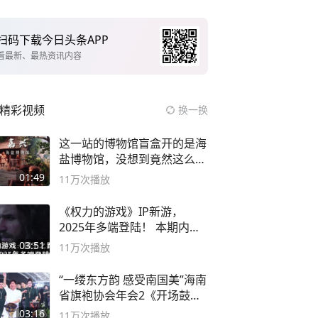
扫码下载今日头条APP
看最新、最热资讯内容
精彩视频
换一换
这一站的博物馆盲盒开的是海
盐博物馆，没想到竟然这么好
逛！
01:49
11万
次播放
《权力的游戏》IP新游，
2025年多端登陆！ 本期内容
概要
03:51
11万
次播放
“一缕东方韵 感受南国美”海南
省旗袍协会年会2《开场鼓》
二团
03:16
11万
次播放