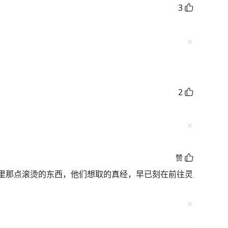
3
2
赞
里那点滚烫的东西，他们想取的真经，早已刻在前往灵