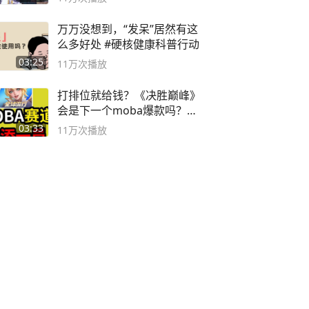
万万没想到，“发呆”居然有这
么多好处 #硬核健康科普行动
03:25
11万
次播放
打排位就给钱？《决胜巅峰》
会是下一个moba爆款吗？#
决胜巅峰
03:33
11万
次播放