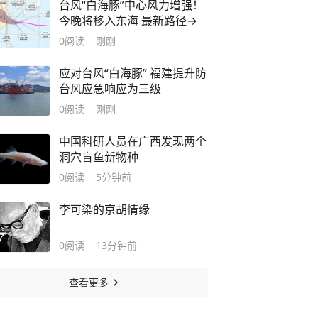
台风“白海豚”中心风力增强！
今晚将移入东海 最新路径→
0
阅读
刚刚
应对台风“白海豚” 福建提升防
台风应急响应为三级
0
阅读
刚刚
中国科研人员在广西发现两个
洞穴盲鱼新物种
0
阅读
5分钟前
李可染的京胡情缘
0
阅读
13分钟前
查看更多