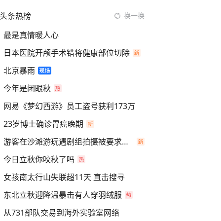
头条热榜
换一换
最是真情暖人心
日本医院开颅手术错将健康部位切除
北京暴雨
今年是闭眼秋
网易《梦幻西游》员工盗号获利173万
23岁博士确诊胃癌晚期
游客在沙滩游玩遇剧组拍摄被要求离开
今日立秋你咬秋了吗
女孩南太行山失联超11天 直击搜寻
东北立秋迎降温暴击有人穿羽绒服
从731部队交易到海外实验室网络