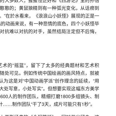
的大多数人；猩猩怪正好和《西游记》里的孙悟
憨憨的；黄鼠狼精则有一种弧光变化，从话痨到
。”在於水看来，《浪浪山小妖怪》展现的正是一
坞的动画来说，有一种悲情的底色，四个小妖怪毕
对抗难以对抗的对手，虽然结局注定但不后悔，
术的“摇篮”，留下了太多的经典题材和艺术积
随处可见。例如传统中国绘画的画风特点，就被
认为这是对“中国动画学派”创作理念的延续，“用
大处写意，小处写实”。但想要实现这幅东方美学
00人的制作团队，精细打磨1800多组镜头、制
设计……制作团队“干了3天，成片可能只有1秒”。