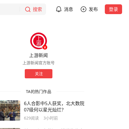
搜索
消息
发布
登录
上游新闻
上游新闻官方账号
关注
TA的热门作品
6人合影中5人获奖，北大数院
07级何以星光灿烂？
629
阅读
3小时前