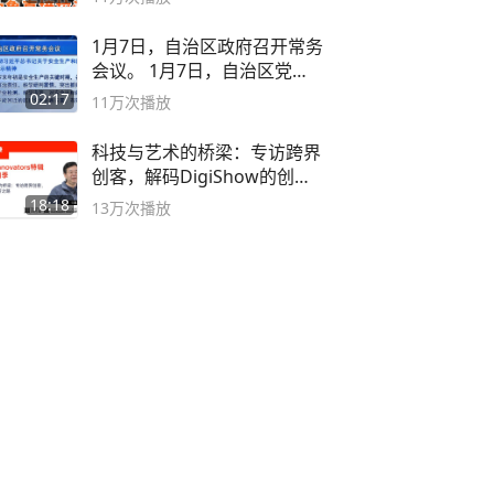
1月7日，自治区政府召开常务
会议。 1月7日，自治区党委
副书记
02:17
11万
次播放
科技与艺术的桥梁：专访跨界
创客，解码DigiShow的创新
之路
18:18
13万
次播放