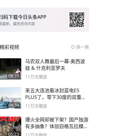
扫码下载今日头条APP
看最新、最热资讯内容
精彩视频
换一换
马农双人舞最后一幕-奥西波
娃 & 什克利亚罗夫
08:55
11万
次播放
来五大连池看冰封蓝电E5
PLUS了，零下30度的双重冰
封40小时全录
04:34
11万
次播放
爆火全网却被下架？国产独游
有多抽象？体验窃格瓦拉模拟
器！
05:23
11万
次播放