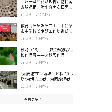
兰州一酒店花洒现排泄物住客
索赔遭拒，涉事客房次日照常
迎客，酒店回应
94
阅读
54分钟前
教育高质量发展看山西丨吕梁
市中学校长专题工作培训班开
班
79
阅读
1小时前
秋韵（13）｜上游主题摄影征
稿作品展——赵秋恩作品
59
阅读
3小时前
“无废城市”新解法：环保“锁污
塔”为污染上锁，为固废解锁
22
阅读
3小时前
查看更多