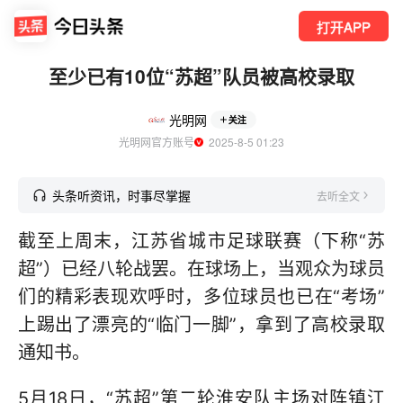
打开APP
至少已有10位“苏超”队员被高校录取
光明网
关注
光明网官方账号
  2025-8-5 01:23
头条听资讯，时事尽掌握
去听全文
截至上周末，江苏省城市足球联赛（下称“苏
超”）已经八轮战罢。在球场上，当观众为球员
们的精彩表现欢呼时，多位球员也已在“考场”
上踢出了漂亮的“临门一脚”，拿到了高校录取
通知书。
5月18日，“苏超”第二轮淮安队主场对阵镇江