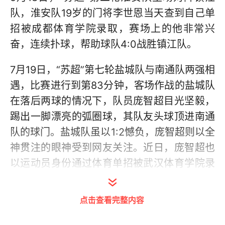
队，淮安队19岁的门将李世恩当天查到自己单
招被成都体育学院录取，赛场上的他非常兴
奋，连续扑球，帮助球队4:0战胜镇江队。
7月19日，“苏超”第七轮盐城队与南通队两强相
遇，比赛进行到第83分钟，客场作战的盐城队
在落后两球的情况下，队员庞智超目光坚毅，
踢出一脚漂亮的弧圈球，其队友头球顶进南通
队的球门。盐城队虽以1:2憾负，庞智超则以全
神贯注的眼神受到网友关注。近日，庞智超也
以运动员身份通过体育单招被武汉体育学院录
取。
点击查看完整内容
上个月，苏州队的三名球员陆子皓、陈开忠和
赵文锦同时被苏州大学录取。据了解，他们均