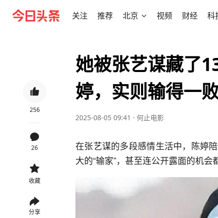
关注
推荐
北京
视频
财经
科
她被张艺谋藏了1
婷，实则输得一
256
2025-08-05 09:41
·
何止电影
在张艺谋的多段感情生活中，陈婷陪
26
大的“输家”，甚至连公开露面的机会
收藏
分享