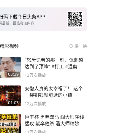
扫码下载今日头条APP
看最新、最热资讯内容
精彩视频
换一换
“怒斥记者的那一刻，讽刺感
达到了顶峰” #打工 #混剪
03:39
12万
次播放
安徽人真的太幸福了！ 这个
一袋铜钱就能逛的小镇
01:03
12万
次播放
巨丰杯 勇弃双马 阎大师底线
猛攻 献卒催杀 潘大师精妙入
局
07:57
11万
次播放