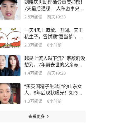
刘晓庆男助理确诊重度抑郁！
7天最后通牒 二人私密事只是
冰山一角
2.5万
阅读
前天19:33
一天4瓜！道歉、丑闻、天王
私生子，雪饼猴“喜当爹”，个
个离谱
2.3万
阅读
8小时前
越是上流人越下流？宗馥莉没
想到，2年前去世的父亲竟摆
了她一道
1.4万
阅读
前天19:28
“买英国精子生3娃”的山东女
人，8年后现状曝光！如今她
后悔不？
1.3万
阅读
8小时前
查看更多