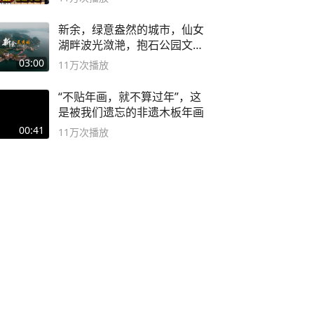
新余，绿意盎然的城市，仙女
湖畔波光潋滟，抱石公园文化
深邃……
03:00
11万
次播放
“不贴年画，就不算过年”，这
是被我们遗忘的非遗木板年画
00:41
11万
次播放