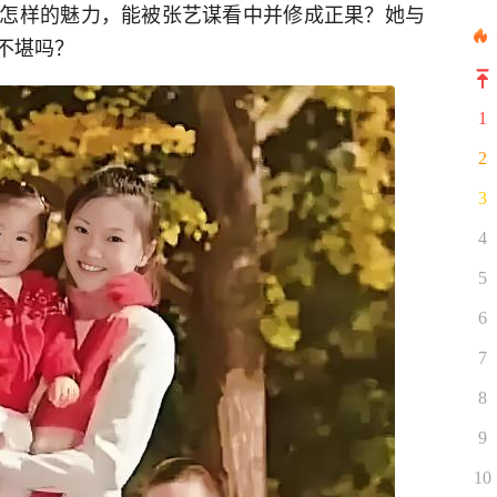
怎样的魅力，能被张艺谋看中并修成正果？她与
不堪吗？
1
2
3
4
5
6
7
8
9
10