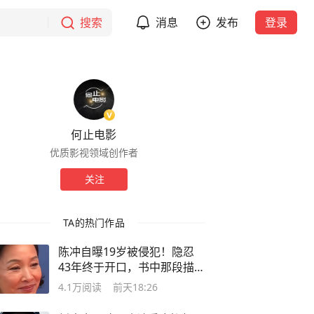
搜索
消息
发布
登录
何止电影
优质影视领域创作者
关注
TA的热门作品
陈冲自曝19岁被侵犯！隐忍
43年终于开口，书中那段描写
信息量太大
4.1万
阅读
前天18:26