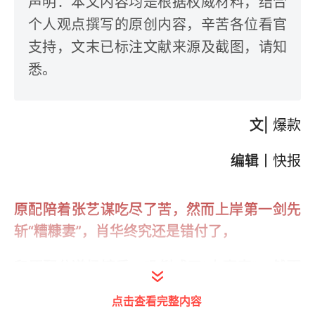
声明：本文内容均是根据权威材料，结合
个人观点撰写的原创内容，辛苦各位看官
支持，文末已标注文献来源及截图，请知
悉。
文|
爆款
编辑丨
快报
原配陪着张艺谋吃尽了苦，然而上岸第一剑先
斩“糟糠妻”，肖华终究还是错付了，
和原配分道扬镳后，巩俐成了“大赢家”，然而
张艺谋的“风流”仍然改不了，
点击查看完整内容