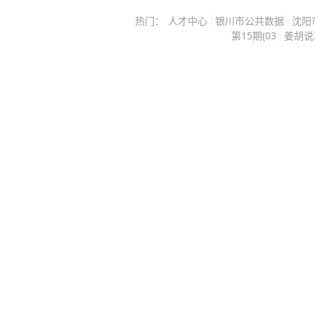
身边所有人都劝她不必执着，手握
9%。目前集聚上下游企业近200家，
热门：
人才中心
银川市公共数据
沈阳
从军的种子，早已在她心底生根，20
第15期(03
姜胡说2
家，产业集群效应持续显现，不少产
山洪泥石流，年幼的李盈亲眼看见迷
产业协作便捷高效。从传统元器件加工
行抢险救人。 那一幕深深烙印在她
产线建成投产，蚌埠传感产业完成迭
人，用学识守护家国安宁，思虑再三
材料的突出优势，蚌埠推动玻璃新材
选择复读，赌上一年青春追逐目标，
向赋能，为传感产业发展筑牢坚实的配套基础。
逢疫情来袭，多数时间只能居家上网
撬动千亿新赛道。一批本土企业持续
一切全靠自我约束。 李盈每日早起
关键技术瓶颈，科研成果不断从实验
稿纸上写满密密麻麻的演算，除文化
场。创新人才、优质项目加速向传感
锻炼，提前对标军校严苛的身体素质
分释放。 站在新的发展起点，蚌埠持续完善产业配套体系，强
光鲜，却看不见三百多个日夜的咬牙
化科技创新驱动，推动智能传感产业
中的理想就是支撑她走下去的力量。 敢于手握高分选择复读，
国传感谷”建设成为全国智能传感器
本身就需要莫大勇气，很多考生害怕
风险，而李盈愿意为心中的梦想放手一
李盈交出 693 分的答卷。 顶尖高
大医学部也主动和她取得沟通，按照