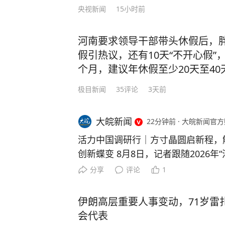
少，孩子出生前盼着多来两个孙女。
央视新闻
15小时前
个哥哥。” （来源：民生大参考） 
下载“极目新闻”客户端，未经授权请
河南要求领导干部带头休假后，胖
索，一经采纳即付报酬。24小时报料热线0
假引热议，还有10天“不开心假
个月，建议年休假至少20天至40
极目新闻
35
评论
3天前
大皖新闻
22分钟前
·
大皖新闻官方
活力中国调研行｜方寸晶圆启新程，解
创新蝶变 8月8日，记者跟随2026年“活力中国调研行”安徽主题
采访活动，走进蚌埠“中国传感谷”，
分享
评论
1
抢抓新赛道机遇，聚力发展智能传感产业
徽华鑫微纳集成电路有限公司洁净生
伊朗高层重要人事变动，71岁雷
EMS晶圆全自动生产线高速运转。
会代表
密设备有序联动，一片片晶圆经过氧