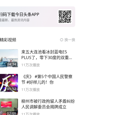
扫码下载今日头条APP
看最新、最热资讯内容
精彩视频
换一换
来五大连池看冰封蓝电E5
PLUS了，零下30度的双重冰
封40小时全录
04:34
11万
次播放
《庆》 #第5个中国人民警察
节 #好样儿的！你
01:52
11万
次播放
柳州市被行政拘留人矛盾纠纷
人民调解委员会揭牌成立
02:01
11万
次播放