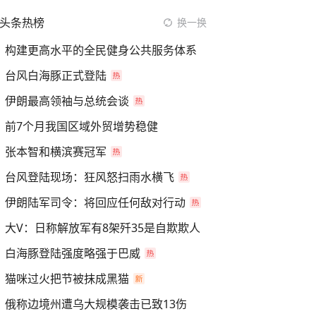
头条热榜
换一换
构建更高水平的全民健身公共服务体系
台风白海豚正式登陆
伊朗最高领袖与总统会谈
前7个月我国区域外贸增势稳健
张本智和横滨赛冠军
台风登陆现场：狂风怒扫雨水横飞
伊朗陆军司令：将回应任何敌对行动
大V：日称解放军有8架歼35是自欺欺人
白海豚登陆强度略强于巴威
猫咪过火把节被抹成黑猫
俄称边境州遭乌大规模袭击已致13伤