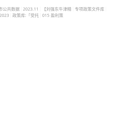
高分直接填报名校就好，可
其中专精特新企业40余
市公共数据
2023.11
【刘强东牛津精
专项政策文件库
08 年，家乡玉溪遭遇特大
023
政策库:「受托
015 盈利策
业链配套企业就近布局，
彩身影冲进灾害现场，逆
，到8英寸MEMS晶圆生
心中，她立志成为一名军
代升级。依托本地玻璃新
，不顾旁人不解，她毅然
料产业与智能传感产业双
复读的日子充满煎熬，恰
 小小传感器，
课，缺少教室学习氛围，
开展技术攻关，着力破解
刷题，深夜钻研难题，草
室走向国内乃至海外市
课之外，她始终坚持体能
谷汇聚，产业创新活力充
标准，旁人只看见高分的
坚持，疲惫困顿之时，心
集群提质扩容，努力把“中
产业创新发展的重要高地，
成绩退步，不敢承担未知
为皖北地区高质量发展注入强劲“芯”动能。 大皖新闻记者 李勇
搏，2020 年高考放榜，
校纷纷向她伸出橄榄枝，北
高中母校的政策，如果她