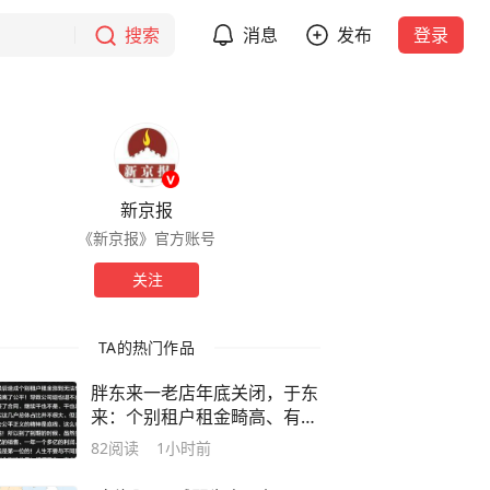
搜索
消息
发布
登录
新京报
《新京报》官方账号
关注
TA的热门作品
胖东来一老店年底关闭，于东
来：个别租户租金畸高、有失
公平
82
阅读
1小时前