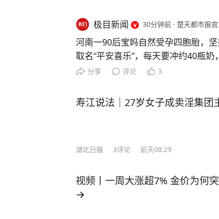
极目新闻
30分钟前
·
楚天都市报官
河南一90后宝妈自然受孕四胞胎，坚
取名“平安喜乐”，每天要冲约40瓶奶
90后宝妈火了！自然受孕怀上四胞
分享
评论
3
取了个温暖的名字——平安喜乐。 可
是常人难以想象的艰辛。怀上四胞胎
寿江说法｜27岁女子成卖淫集团
胎，但宝妈说什么也舍不得放弃任何
肚，一路咬牙坚持到了36周，“我多
一些。” 来源：视频截图 四个小家
湖北日报
3
评论
前天08:29
带娃：每天要冲约40瓶奶，换60次
转。说起喂奶的经验，夫妻俩摸索出了
喂，人少就先喂哭的那个。”有人问累
视频丨一周大涨超7% 金价为何
归累，可一看见四个孩子并排躺着，啥
→
一的小姑娘格外受到关注。孩子奶奶