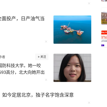
，就转化为温度、压力、
全面投产，日产油气当
面达产后，可实现月产晶
生产的“蚌埠造”MEMS
汽车电子、脑机接口等前
经济、智慧交通产业加速
。惯性传感器为汽车、机
感器赋予机械手力度感知
作者
关注
设备不可或缺的感知“触
缘国防科技大学。她一咬
93高分，北大向她开出
感器研发制造基地。面对人
她却摇头：不，我要上国防
，蚌埠将智能传感器确立
加高考，考出 668 分的亮
力打造“中国传感谷”。
数顶尖 985 高校，老师
材料—设计—晶圆制造—封
，如今定居北京，独子名字饱含深意
学在云南省仅招收两名女
业链条，产业生态不断完
心心念念的军校失之交臂。
突破100亿元，同比增长2