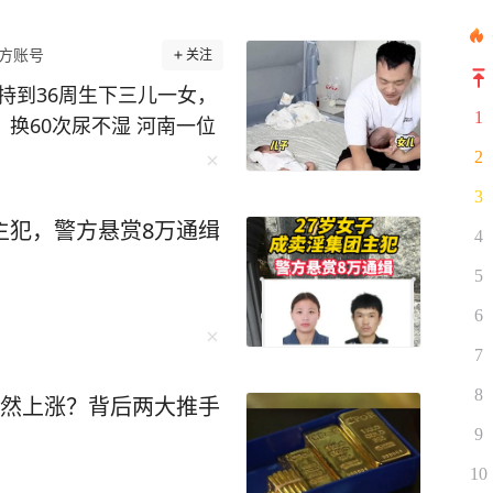
方账号
关注
持到36周生下三儿一女，
1
，换60次尿不湿 河南一位
胎，三儿一女，还给孩子们
2
这份“四倍快乐”的背后，
3
风险极高，医生曾建议减
主犯，警方悬赏8万通缉
4
一个，硬是挺着超大孕
坚持一天，他们就能更健康
5
伙的到来，让全家人齐上阵
6
尿不湿，一家人忙得团团
7
“战术”：“人多就一起
8
不累，爸爸笑着说：“累
突然上涨？背后两大推手
都值了。” 四胞胎中唯
9
说，家里三代人中女孩极
10