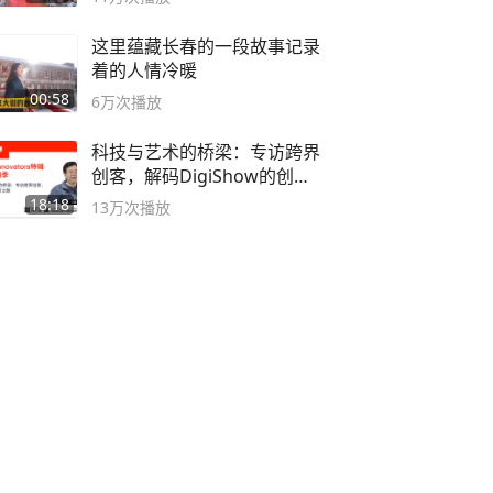
这里蕴藏长春的一段故事记录
着的人情冷暖
00:58
6万
次播放
科技与艺术的桥梁：专访跨界
创客，解码DigiShow的创新
之路
18:18
13万
次播放