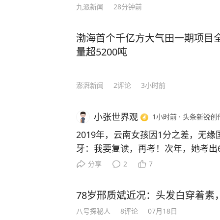
九派新闻
28分钟前
多道复杂工序加工，再经过封装测试
惯性等多种类型的智能传感器。 安徽华鑫微纳集成电路有限公
渤海首个千亿方大气田一期项目
司相关负责人向记者介绍，该项目全
量超5200吨
圆3万片，产能跻身国内第一梯队。企业
传感器产品，广泛应用于高端装备、
沿领域。当前，随着具身智能、低空
澎湃新闻
2
评论
3小时前
崛起，智能传感器市场需求持续释放
器人提供精准导航定位，柔性触觉传
小张世界观
1小时前
·
头条新锐创
能力，小小的传感器，正是各类智能
2019年，云南女孩因1分之差，无
角”。 蚌埠工业底蕴深厚，传感产业发展根基扎实。早在上世
牙：我要复读，再考！次年，她考出6
纪90年代，蚌埠已是国内重要的传
条件：来我校，给你10万奖学金！
工智能、物联网蓬勃发展的时代浪潮
分享
2
7
科技大学！ 2019 年，李盈第一次参
为城市产业转型升级的关键突破口，全
眼成绩，这个分数足以报考国内绝大多
经过多年深耕培育，蚌埠已构建起“
78岁邢质斌近况：头发白穿着素
亲友都为她欣喜，但当年国防科技大
装测试—终端应用”的智能传感全产
八号探秘人
8
评论
07月18日
生，李盈以 1 分之差位列第三，与
善。2025年，全市智能传感产业产值