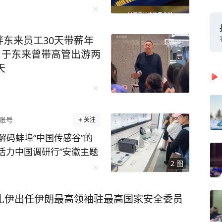
“家族里，孩子得有一二十
更多精彩资讯请在应用市场
勿转载，欢迎提供新闻线
东来员工30天带薪年
27-86777777。
”，于东来曾带高管出游两
天
账号
关注
码蚌埠“中国传感谷”的
2
图
实地探访这座老工业城市
的生动实践。 走进安
产车间，国内首条8英寸M
扎伊出任伊朗最高领袖驻最高国家安全委员
一尘不染的厂房内，各类精
化、光刻、刻蚀、镀膜等