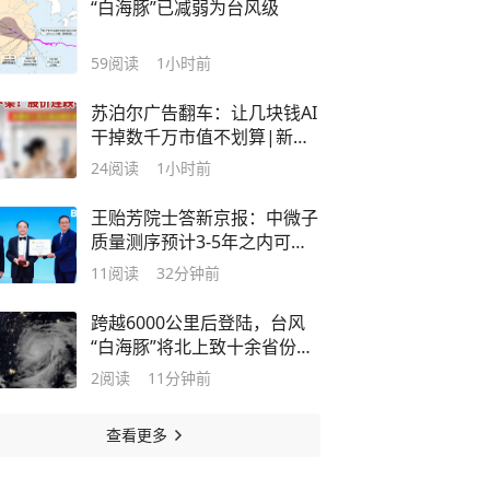
“白海豚”已减弱为台风级
59
阅读
1小时前
苏泊尔广告翻车：让几块钱AI
干掉数千万市值不划算|新京
报快评
24
阅读
1小时前
王贻芳院士答新京报：中微子
质量测序预计3-5年之内可解
决
11
阅读
32分钟前
跨越6000公里后登陆，台风
“白海豚”将北上致十余省份强
降雨
2
阅读
11分钟前
查看更多