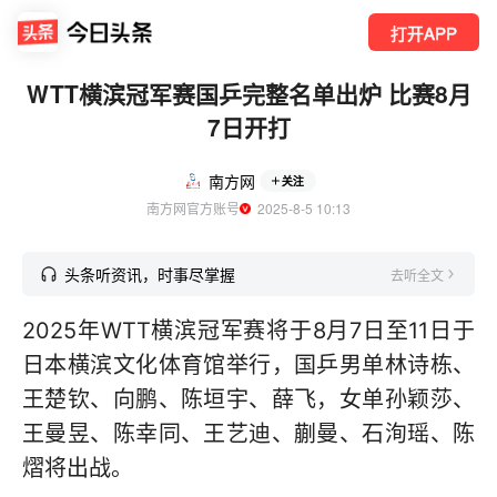
打开APP
WTT横滨冠军赛国乒完整名单出炉 比赛8月
7日开打
南方网
关注
南方网官方账号
  2025-8-5 10:13
头条听资讯，时事尽掌握
去听全文
2025年WTT横滨冠军赛将于8月7日至11日于
日本横滨文化体育馆举行，国乒男单林诗栋、
王楚钦、向鹏、陈垣宇、薛飞，女单孙颖莎、
王曼昱、陈幸同、王艺迪、蒯曼、石洵瑶、陈
熠将出战。