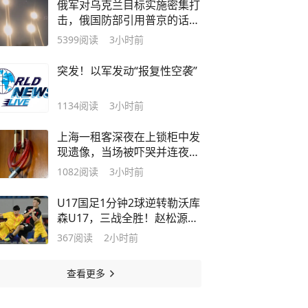
俄军对乌克兰目标实施密集打
击，俄国防部引用普京的话评
论：“过去谁都不听我们讲
5399
阅读
3小时前
话，现在请听好了！”
突发！以军发动“报复性空袭”
1134
阅读
3小时前
上海一租客深夜在上锁柜中发
现遗像，当场被吓哭并连夜冒
雨搬走；房东退还租金和押
1082
阅读
3小时前
金，平台“我爱我家”拒退中介
费，租客拟起诉中介
U17国足1分钟2球逆转勒沃库
森U17，三战全胜！赵松源替
补登场传射建功
367
阅读
2小时前
查看更多