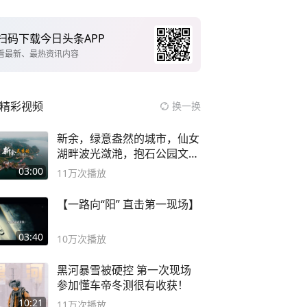
扫码下载今日头条APP
看最新、最热资讯内容
精彩视频
换一换
新余，绿意盎然的城市，仙女
湖畔波光潋滟，抱石公园文化
深邃……
03:00
11万
次播放
【一路向“阳” 直击第一现场】
03:40
10万
次播放
黑河暴雪被硬控 第一次现场
参加懂车帝冬测很有收获！
10:21
11万
次播放