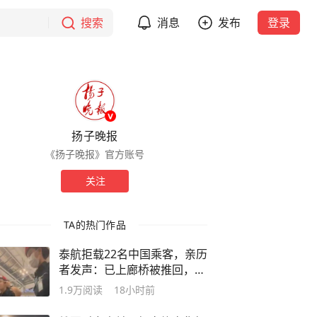
搜索
消息
发布
登录
扬子晚报
《扬子晚报》官方账号
关注
TA的热门作品
泰航拒载22名中国乘客，亲历
者发声：已上廊桥被推回，承
诺免费改签却自费回国；保安
1.9万
阅读
18小时前
拒绝请翻译：这里是泰国没人
会中文，听不懂就听不懂吧