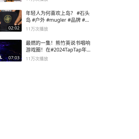
年轻人为何喜欢上岛？ #石头
岛 #户外 #mugler #品牌 #足
球流氓
02:02
11万
次播放
最燃的一集！熊竹英说书唱响
游戏圈！在#2024TapTap年
度游戏大赏
07:03
11万
次播放