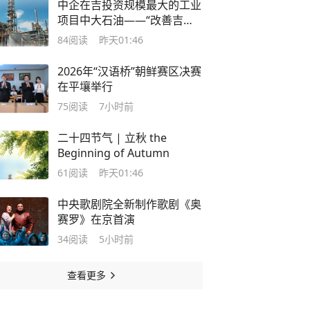
中企在吉投资规模最大的工业
项目中大石油——“改善吉尔
吉斯斯坦油品质量，提升生产
84
阅读
昨天01:46
环保水平”
2026年“汉语桥”朝鲜赛区决赛
在平壤举行
75
阅读
7小时前
二十四节气 | 立秋 the
Beginning of Autumn
61
阅读
昨天01:46
中央歌剧院全新制作歌剧《奥
赛罗》在京首演
34
阅读
5小时前
查看更多