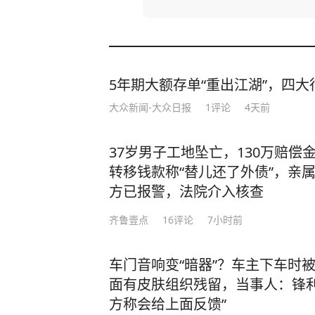
5年期大额存单“重出江湖”，四大行
大众新闻-大众日报
1
评论
4天前
37岁男子工地坠亡，130万赔偿
转移钱款称“替儿还了外债”，亲属
方已报警，法院介入核查
齐鲁壹点
16
评论
7小时前
车门音响变“暗器”？车主下车时
面有皮肤组织残留，当事人：锋利
方称会给上面反馈”