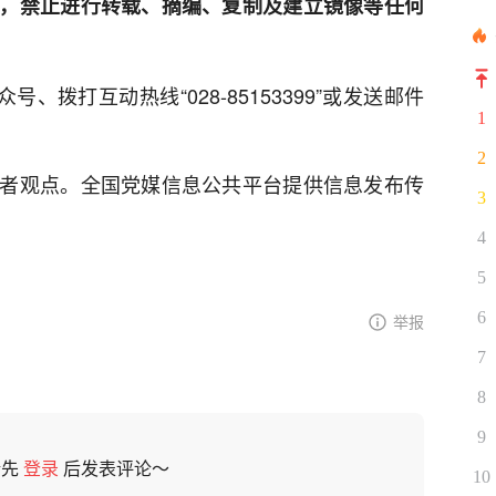
，禁止进行转载、摘编、复制及建立镜像等任何
、拨打互动热线“028-85153399”或发送邮件
1
2
者观点。全国党媒信息公共平台提供信息发布传
3
4
5
6
举报
7
8
9
请先
登录
后发表评论～
10