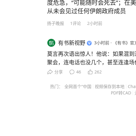
度危急，“可能随时会死去”；在
从未会见过任何伊朗政府成员
扬子晚报
1
评论
2小时前
有书新视野
3小时前
·
《有书》官
莫言再次语出惊人！他说：如果混到
聚会，连电话也没几个，甚至连逢场
来独往，那么你真要庆祝，说明你悟
分享
46
262
很多人不知道，这句话背后藏着莫言
热门：
全网首个“中国
视频保存到本地
Cha
为首位获得诺贝尔文学奖的中国籍作
PDF转CAD
了大半辈子乡土故事，骨子里自带不
消息刚传开那会，他家的门槛差点被
戚拎着土特产上门，多年没联系的同
托了几层关系也要见他一面。 这些
的，要么是求他帮忙找工作，要么是