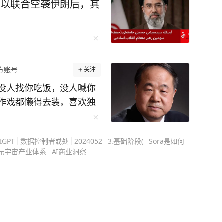
美以联合空袭伊朗后，其
方账号
关注
没人找你吃饭，没人喊你
作戏都懒得去装，喜欢独
透了人性，看透了人生！
亲身踩过的人情大坑。 作
tGPT
数据控制者或处
2024052
3.基础阶段(
Sora是如何
家，他出身山东农村，写
元宇宙产业体系
AI商业洞察
愿驳人面子的厚道。 获奖
踏破。 八竿子打不着的亲
学突然打来电话，陌生人
人里没几个是真来聊文学
想借他的名头撑场面，提