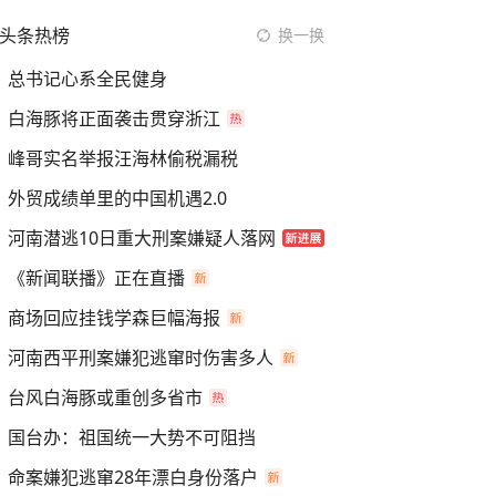
头条热榜
换一换
总书记心系全民健身
白海豚将正面袭击贯穿浙江
峰哥实名举报汪海林偷税漏税
外贸成绩单里的中国机遇2.0
河南潜逃10日重大刑案嫌疑人落网
《新闻联播》正在直播
商场回应挂钱学森巨幅海报
河南西平刑案嫌犯逃窜时伤害多人
台风白海豚或重创多省市
国台办：祖国统一大势不可阻挡
命案嫌犯逃窜28年漂白身份落户