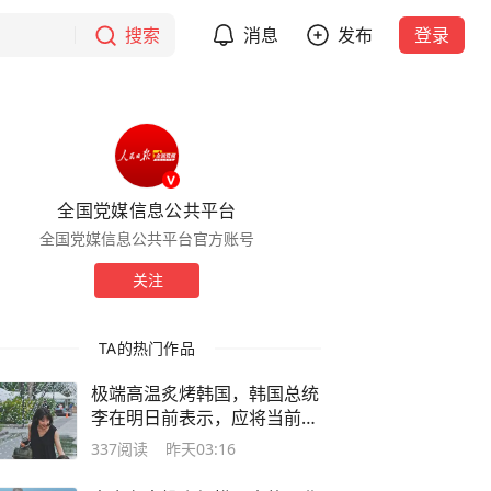
搜索
消息
发布
登录
全国党媒信息公共平台
全国党媒信息公共平台官方账号
关注
TA的热门作品
极端高温炙烤韩国，韩国总统
李在明日前表示，应将当前状
况视为“国家灾难事态”
337
阅读
昨天03:16