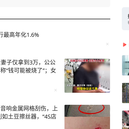
最高年化1.6%
金妻子仅拿到3万，公公
称“钱可能被烧了”；女
被音响金属网格刮伤，上
如土豆擦丝器，“4S店