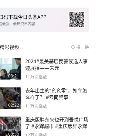
扫码下载今日头条APP
看最新、最热资讯内容
精彩视频
换一换
2024#最美基层民警候选人事
迹展播——朱元
03:21
11万
次播放
去年出生的“幺幺零”，如今怎
么样了？ #云南警事
02:22
11万
次播放
重庆版胖东来也开到吾悦广场
了 #永辉超市 #重庆版胖永辉
00:50
12万
次播放