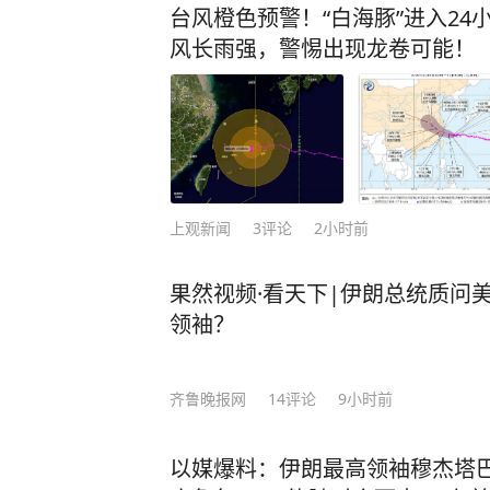
台风橙色预警！“白海豚”进入2
风长雨强，警惕出现龙卷可能！
上观新闻
3
评论
2小时前
果然视频·看天下|伊朗总统质问
领袖？
齐鲁晚报网
14
评论
9小时前
以媒爆料：伊朗最高领袖穆杰塔