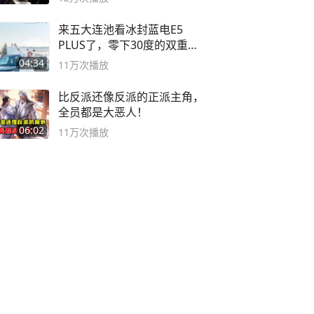
来五大连池看冰封蓝电E5
PLUS了，零下30度的双重冰
封40小时全录
04:34
11万
次播放
比反派还像反派的正派主角，
全员都是大恶人！
06:02
11万
次播放