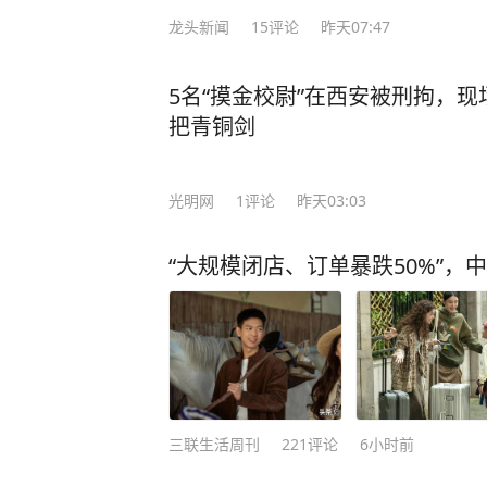
龙头新闻
15
评论
昨天07:47
5名“摸金校尉”在西安被刑拘，
把青铜剑
光明网
1
评论
昨天03:03
“大规模闭店、订单暴跌50%”，
三联生活周刊
221
评论
6小时前