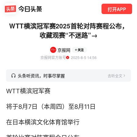
打开APP
WTT横滨冠军赛2025首轮对阵赛程公布，
收藏观赛“不迷路”→
京报网
关注
京报网官方账号
  2025-8-5 14:56
头条听资讯，时事尽掌握
去听全文
WTT横滨冠军赛
将于8月7日（本周四）至8月11日
在日本横滨文化体育馆举行