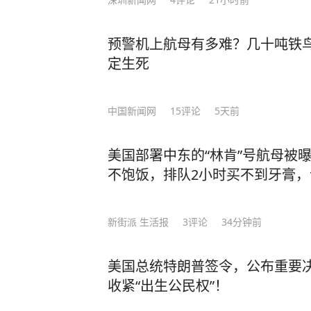
预警机上航母有多难？几十吨铁鸟
定生死
中国新闻网
15
评论
5天前
美国部署中东的“林肯”号航母被
不饱饭，排队2小时买不到牙膏
新街派 生活报
3
评论
34分钟前
美国总统特朗普签令，公布重要决
收紧“出生公民权”！