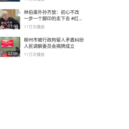
林伯渠外孙齐放：初心不改
一步一个脚印的走下去 #红船
论坛
03:49
11万
次播放
柳州市被行政拘留人矛盾纠纷
人民调解委员会揭牌成立
02:01
11万
次播放