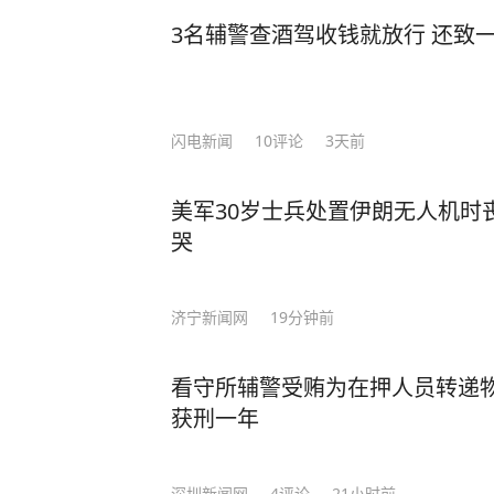
3名辅警查酒驾收钱就放行 还致
闪电新闻
10
评论
3天前
美军30岁士兵处置伊朗无人机时
哭
济宁新闻网
19分钟前
看守所辅警受贿为在押人员转递
获刑一年
深圳新闻网
4
评论
21小时前