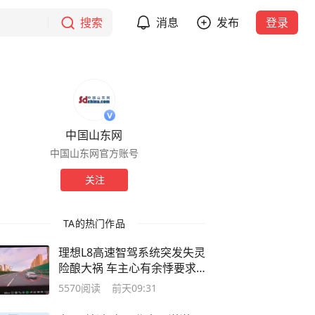
搜索
消息
发布
登录
中国山东网
中国山东网官方账号
关注
TA的热门作品
理想L8高速智驾系统突发失灵
险酿大祸 车主心有余悸要求
退车
5570
阅读
前天09:31