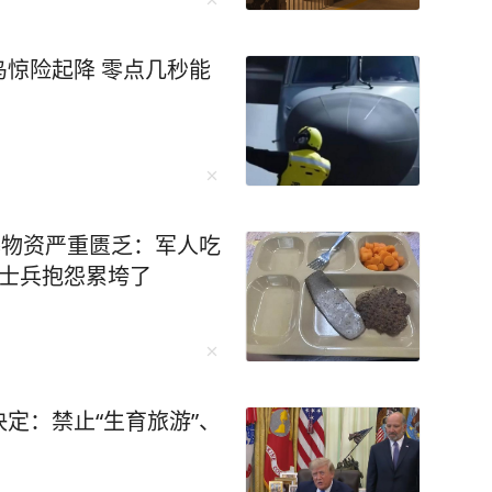
惊险起降 零点几秒能
曝物资严重匮乏：军人吃
，士兵抱怨累垮了
定：禁止“生育旅游”、