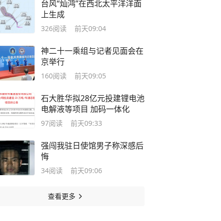
台风“灿鸿”在西北太平洋洋面
上生成
326
阅读
前天09:04
神二十一乘组与记者见面会在
京举行
160
阅读
前天09:05
石大胜华拟28亿元投建锂电池
电解液等项目 加码一体化
97
阅读
前天09:33
强闯我驻日使馆男子称深感后
悔
34
阅读
前天09:06
查看更多