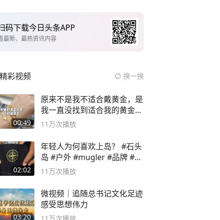
扫码下载今日头条APP
看最新、最热资讯内容
精彩视频
换一换
原来不是我不适合戴黄金，是
我一直没找到适合我的黄金
😭
00:49
11万
次播放
年轻人为何喜欢上岛？ #石头
岛 #户外 #mugler #品牌 #足
球流氓
02:02
11万
次播放
微视频｜追随总书记文化足迹
感受思想伟力
03:20
11万
次播放