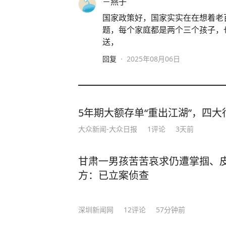
－燕子
国家政策好，国家实实在在想着老
题，每个家庭都是两个三个孩子，
送，
回复
·
2025年08月06日
5年期大额存单“重出江湖”，四大行
大众新闻-大众日报
1
评论
3天前
甘肃一男孩苦苦哀求仍遭掌掴、
方：已立案侦查
深圳新闻网
12
评论
57分钟前