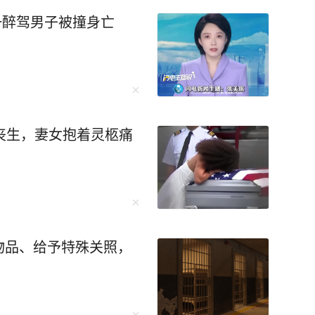
一醉驾男子被撞身亡
丧生，妻女抱着灵柩痛
物品、给予特殊关照，