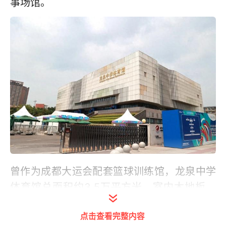
事场馆。
曾作为成都大运会配套篮球训练馆，龙泉中学
体育馆总面积约3.5万平方米，室内木地板、
灯光、显示屏等，均是按照国际领先标准配
点击查看完整内容
置。今年，该场馆承担成都世运会室内荷球项