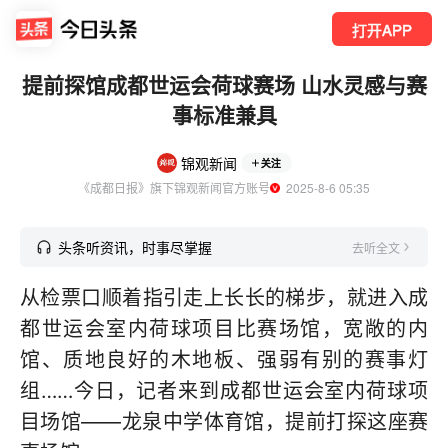
打开APP
提前探馆成都世运会荷球赛场 山水灵感与赛
事标准兼具
锦观新闻
关注
《成都日报》旗下锦观新闻官方账号
  2025-8-6 05:35
头条听资讯，时事尽掌握
去听全文
从检票口顺着指引走上长长的梯步，就进入成
都世运会室内荷球项目比赛场馆，宽敞的内
馆、质地良好的木地板、强弱有别的赛事灯
组……今日，记者来到成都世运会室内荷球项
目场馆——龙泉中学体育馆，提前打探这座赛