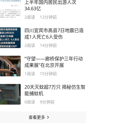
上半年国内居民出游人次
34.63亿
2
阅读
12分钟前
四川宜宾市高县7日地震已造
成1人死亡6人受伤
2
阅读
14分钟前
“守望——廊桥保护三年行动
成果展”在北京开展
1
阅读
15分钟前
20天灭蚊超7万只 揭秘仿生智
能捕蚊机
0
阅读
9分钟前
查看更多