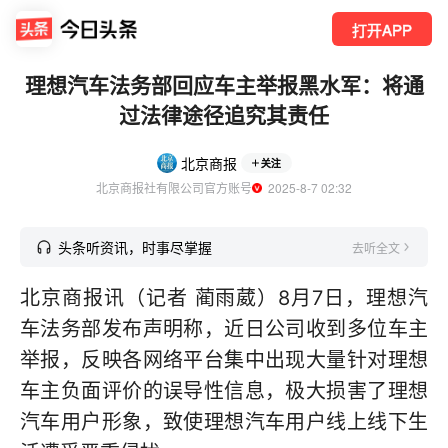
打开APP
理想汽车法务部回应车主举报黑水军：将通
过法律途径追究其责任
北京商报
关注
北京商报社有限公司官方账号
  2025-8-7 02:32
头条听资讯，时事尽掌握
去听全文
北京商报讯（记者 蔺雨葳）8月7日，理想汽
车法务部发布声明称，近日公司收到多位车主
举报，反映各网络平台集中出现大量针对理想
车主负面评价的误导性信息，极大损害了理想
汽车用户形象，致使理想汽车用户线上线下生