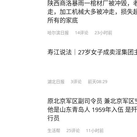
陕西商洛暴雨一棺材厂被冲毁，老
走，加工机械大多被冲走，损失超
所有的家底
哈尔滨日报
14
评论
23小时前
寿江说法｜27岁女子成卖淫集团
湖北日报
3
评论
前天08:29
原北京军区副司令员 兼北京军区
他是山东青岛人 1959年入伍 是
行员
生活帮
25
评论
11小时前