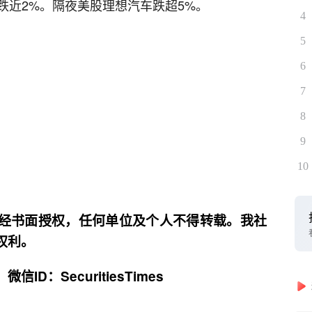
跌近2%。隔夜美股理想汽车跌超5%。
4
5
6
7
8
9
10
经书面授权，任何单位及个人不得转载。我社
权利。
D：SecuritiesTimes