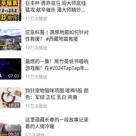
巨丰杯 勇弃双马 阎大师底线
猛攻 献卒催杀 潘大师精妙入
局
07:57
11万
次播放
应急科普 | 高原地震如何针对
性救援？ #西藏地震救援
02:20
12万
次播放
最燃的一集！熊竹英说书唱响
游戏圈！在#2024TapTap年
度游戏大赏
07:03
11万
次播放
钩针宠物猫咪项圈 唯棉5股 颜
色：军绿 正红 乳白 鸡黄
10:21
11万
次播放
这里蕴藏长春的一段故事记录
着的人情冷暖
00:58
6万
次播放