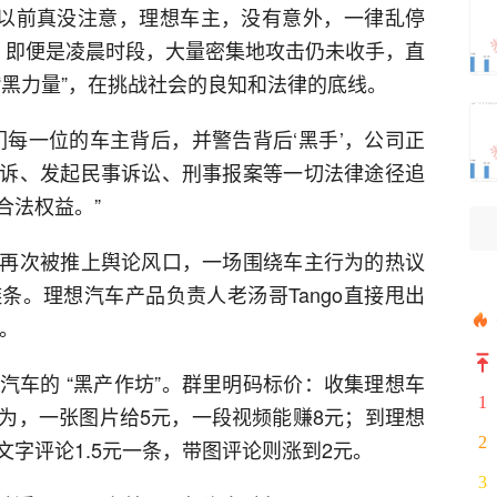
《以前真没注意，理想车主，没有意外，一律乱停
。即便是凌晨时段，大量密集地攻击仍未收手，直
“黑力量”，在挑战社会的良知和法律的底线。
们每一位的车主背后，并警告背后‘黑手’，公司正
诉、发起民事诉讼、刑事报案等一切法律途径追
合法权益。”
再次被推上舆论风口，一场围绕车主行为的热议
条。理想汽车产品负责人老汤哥Tango直接甩出
纱。
汽车的 “黑产作坊”。群里明码标价：收集理想车
1
为，一张图片给5元，一段视频能赚8元；到理想
2
字评论1.5元一条，带图评论则涨到2元。
3