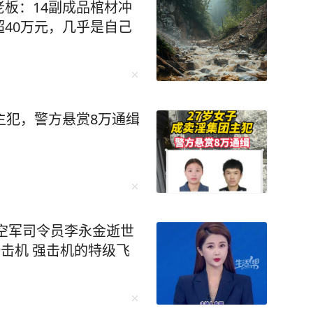
板：14副成品棺材冲
40万元，几乎是自己
主犯，警方悬赏8万通缉
空军司令员李永金逝世
歼击机 强击机的特级飞