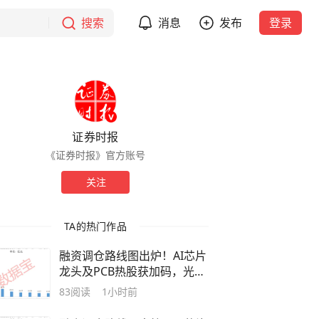
搜索
消息
发布
登录
证券时报
《证券时报》官方账号
关注
TA的热门作品
融资调仓路线图出炉！AI芯片
龙头及PCB热股获加码，光模
块龙头遭大幅净偿还
83
阅读
1小时前