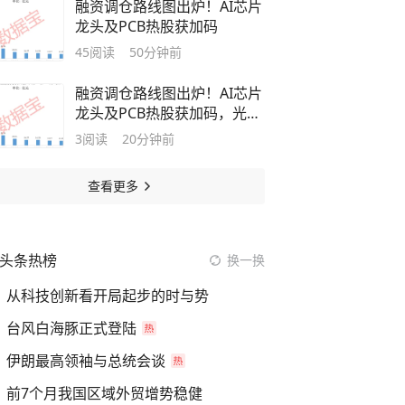
融资调仓路线图出炉！AI芯片
龙头及PCB热股获加码
45
阅读
50分钟前
融资调仓路线图出炉！AI芯片
龙头及PCB热股获加码，光模
块龙头遭大幅净偿还
3
阅读
20分钟前
查看更多
头条热榜
换一换
从科技创新看开局起步的时与势
台风白海豚正式登陆
伊朗最高领袖与总统会谈
前7个月我国区域外贸增势稳健