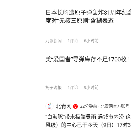
日本长崎遭原子弹轰炸81周年纪
度对“无核三原则”含糊表态
九派新闻
1
评论
6小时前
美“爱国者”导弹库存不足1700
扬子晚报
1
评论
9小时前
北青网
22分钟前
·
北青网官方账号
“白海豚”带来极端暴雨 遇城市内涝 
风级）的中心已于今天（9日）17时