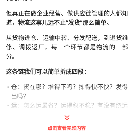
但真正在做企业经营、做供应链管理的人都知
道，
物流这事儿远不止“发货”那么简单
。
从货物进仓、运输中转、分发配送，到退货维
修、调拨返厂，每一个环节都是物流的一部
分。
这条链我们可以简单拆成四段：
仓
：货在哪？堆得下吗？拣得快不快？发得
出吗？
运
：怎么运最省？运得稳不稳？有没有绕远
路、压车、返程空跑？
配
：发到哪？能不能及时签收？末端配送靠
点击查看完整内容
得住吗？