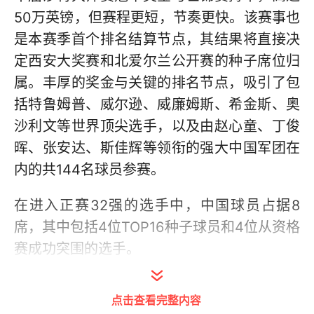
50万英镑，但赛程更短，节奏更快。该赛事也
是本赛季首个排名结算节点，其结果将直接决
定西安大奖赛和北爱尔兰公开赛的种子席位归
属。丰厚的奖金与关键的排名节点，吸引了包
括特鲁姆普、威尔逊、威廉姆斯、希金斯、奥
沙利文等世界顶尖选手，以及由赵心童、丁俊
晖、张安达、斯佳辉等领衔的强大中国军团在
内的共144名球员参赛。
在进入正赛32强的选手中，中国球员占据8
席，其中包括4位TOP16种子球员和4位从资格
赛成功突围的选手。
点击查看完整内容