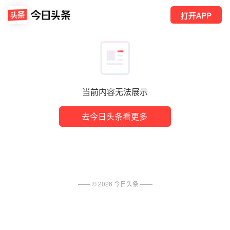
打开APP
当前内容无法展示
去今日头条看更多
—— ©
2026
今日头条
——