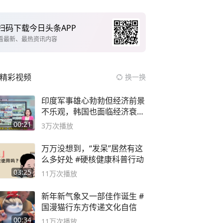
扫码下载今日头条APP
看最新、最热资讯内容
精彩视频
换一换
印度军事雄心勃勃但经济前景
不乐观，韩国也面临经济衰退
风险
00:21
3万
次播放
万万没想到，“发呆”居然有这
么多好处 #硬核健康科普行动
03:25
11万
次播放
新年新气象又一部佳作诞生 #
国漫猫行东方传递文化自信
00:34
11万
次播放