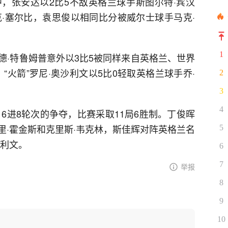
，张安达以2比5不敌英格兰球手斯图尔特·宾汉
克·塞尔比，袁思俊以相同比分被威尔士球手马克·
1
德·特鲁姆普意外以3比5被同样来自英格兰、世界
“火箭”罗尼·奥沙利文以5比0轻取英格兰球手乔·
2
3
4
16进8轮次的争夺，比赛采取11局6胜制。丁俊晖
里·霍金斯和克里斯·韦克林，斯佳辉对阵英格兰名
5
沙利文。
6
7
举报
8
9
10