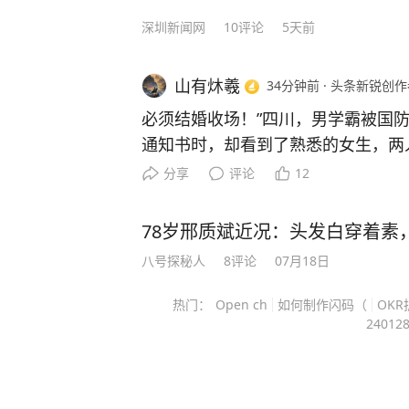
深圳新闻网
10
评论
5天前
山有炑羲
34分钟前
·
头条新锐创作
必须结婚收场！”四川，男学霸被国
通知书时，却看到了熟悉的女生，两
达12年的同窗校友，如今又考到了
分享
评论
12
一起扛过枪的场面具象化了！网友：
子！ 2025年7月15日，四川绵阳中学，两名毕业生来学校领取
78岁邢质斌近况：头发白穿着素
国防科技大学录取通知书。 男生石锟垚653分，被物理学类专
八号探秘人
8
评论
07月18日
业录取；女生邓惜文673分，被光电
取，真正让大家觉得巧的还不是成绩
热门：
Open ch
如何制作闪码（
OK
已经当了12年校友。 从小学、初中到高中，两个人一直在同一
24012
所学校读书。小学和初中都在绵阳中
进入绵阳中学。 不过网上传得越来越浪漫，说两个人12年都是
同班同学，这就有点夸张了，实际上