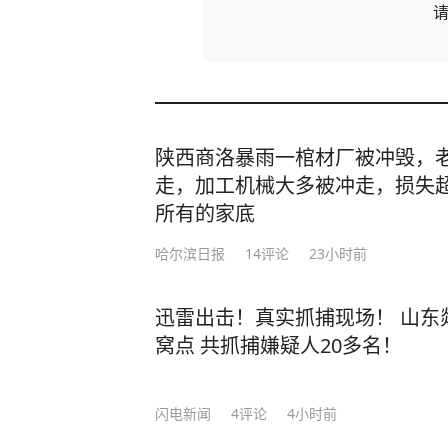
陕西商洛暴雨一棺材厂被冲毁，老
走，加工机械大多被冲走，损失超
所有的家底
哈尔滨日报
14
评论
23小时前
迅雷出击！真实抓捕现场！ 山东
窝点 共抓捕嫌疑人20多名！
闪电新闻
4
评论
4小时前