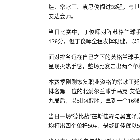
煌、常冰玉、袁思俊闯进32强，与
安达会师。
当日比赛中，丁俊晖对阵苏格兰球手
129分，但丁俊晖全程发挥稳健，以5
面对排名远在自己之下的英格兰球手
呈现火热手感，整场比赛击出两个单杆
本赛季刚刚恢复职业资格的常冰玉延
排名第十位的北爱尔兰球手马克·艾
九局后，以5比4取胜，拿到一个16
当日一场“德比战”在斯佳辉与吴宜泽
均打出四个单杆50+，最终斯佳辉以