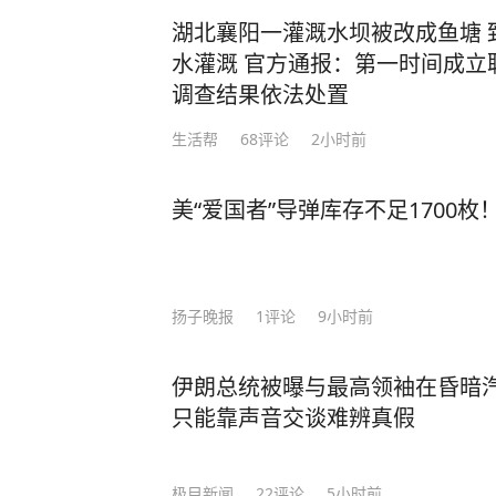
湖北襄阳一灌溉水坝被改成鱼塘 
水灌溉 官方通报：第一时间成立
调查结果依法处置
生活帮
68
评论
2小时前
美“爱国者”导弹库存不足1700
扬子晚报
1
评论
9小时前
伊朗总统被曝与最高领袖在昏暗
只能靠声音交谈难辨真假
极目新闻
22
评论
5小时前