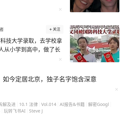
者
关注
防科技大学录取，去学校拿
人从小学到高中，做了长
同一所大学，一起同过窗，
我打赌，以后也是两口
，如今定居北京，独子名字饱含深意
信息科学与工程专业录
，而是两个人一算，竟然
R拆解及进
10.1 法律
Vol.014
AI报告&书籍
解密Googl
8
玩转飞书AI
Steve J
学英才学校，高中又一起
，他们一直不在同一个