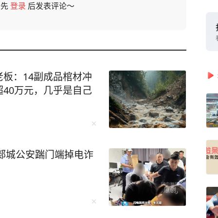
请先
登录
后发表评论～
板：14副成品棺材冲
40万元，几乎是自己
郯城公安踹门端掉电诈