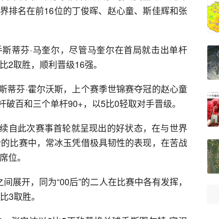
世界排名在前16位的丁俊晖、赵心童、斯佳辉和张
斯蒂芬·马奎尔，尽管马奎尔在首局就击出单杆
比2取胜，顺利晋级16强。
斯蒂芬·霍尔沃斯，上个赛季世锦赛夺冠的赵心童
破百和三个单杆90+，以5比0轻取对手晋级。
续自此次赛事首轮就呈现出的好状态，在与世界
伦的比赛中，常冰玉凭借极具韧性的表现，在苦战
强席位。
之间展开，同为“00后”的二人在比赛中各有发挥，
5比3取胜。