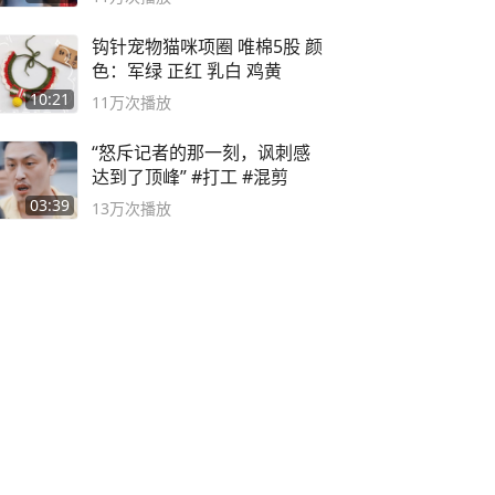
钩针宠物猫咪项圈 唯棉5股 颜
色：军绿 正红 乳白 鸡黄
10:21
11万
次播放
“怒斥记者的那一刻，讽刺感
达到了顶峰” #打工 #混剪
03:39
13万
次播放