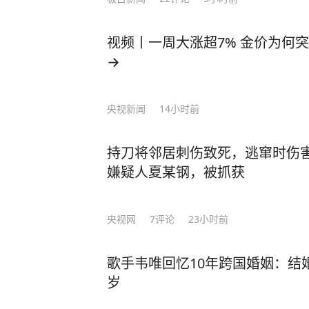
视频丨一周大涨超7% 金价为何
→
央视新闻
14小时前
持刀将邻居刺伤致死，逃窜时伤
嫌疑人夏某钢，被抓获
央视网
7
评论
23小时前
歌手韦唯回忆10年跨国婚姻：结
岁