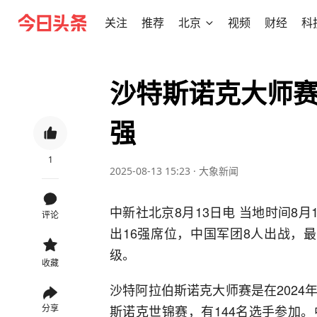
关注
推荐
北京
视频
财经
科
沙特斯诺克大师赛
强
1
2025-08-13 15:23
·
大象新闻
中新社北京8月13日电 当地时间8月
评论
出16强席位，中国军团8人出战，
级。
收藏
沙特阿拉伯斯诺克大师赛是在202
斯诺克世锦赛，有144名选手参加
分享