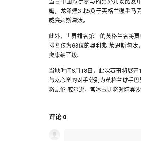
当日中国球手参与的另外几场比赛中
姆，龙泽煌3比5负于英格兰强手马
威廉姆斯淘汰。
此外，世界排名第一的英格兰名将贾
排名仅为68位的奥利弗·莱恩斯淘汰，
奥康纳晋级。
当地时间8月13日，此次赛事将展开
与赵心童的对手分别为英格兰球手巴
将凯伦·威尔逊，常冰玉则将对阵奥
评论
0