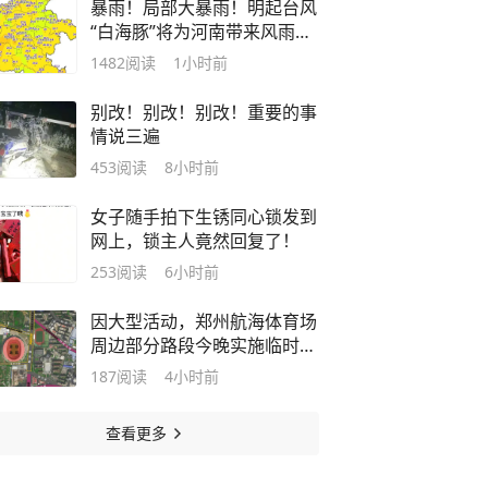
暴雨！局部大暴雨！明起台风
“白海豚”将为河南带来风雨影
响
1482
阅读
1小时前
别改！别改！别改！重要的事
情说三遍
453
阅读
8小时前
女子随手拍下生锈同心锁发到
网上，锁主人竟然回复了！
253
阅读
6小时前
因大型活动，郑州航海体育场
周边部分路段今晚实施临时交
通管制
187
阅读
4小时前
查看更多