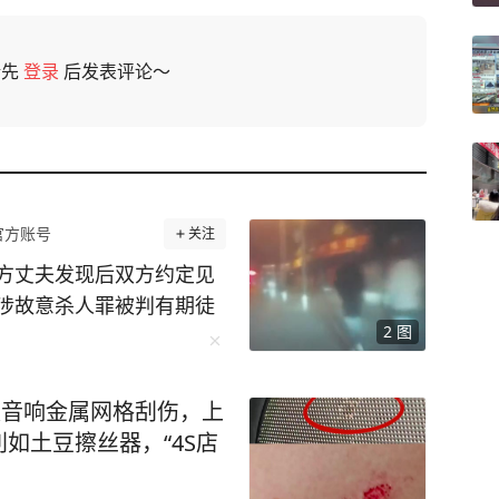
请先
登录
后发表评论～
官方账号
关注
方丈夫发现后双方约定见
涉故意杀人罪被判有期徒
2
图
生一起车祸，一男子陈宇
天，肇事司机龚豪（化
知道怎么就撞到人了”。
被音响金属网格刮伤，上
龚豪开车前把油门踩得轰
如土豆擦丝器，“4S店
人前明显打了方向盘，绕
性。警方还在行车记录仪