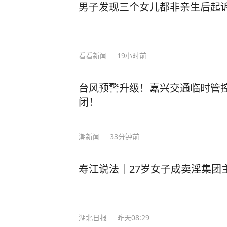
男子发现三个女儿都非亲生后起诉 
看看新闻
19小时前
台风预警升级！嘉兴交通临时管
闭！
潮新闻
33分钟前
寿江说法｜27岁女子成卖淫集团
湖北日报
昨天08:29