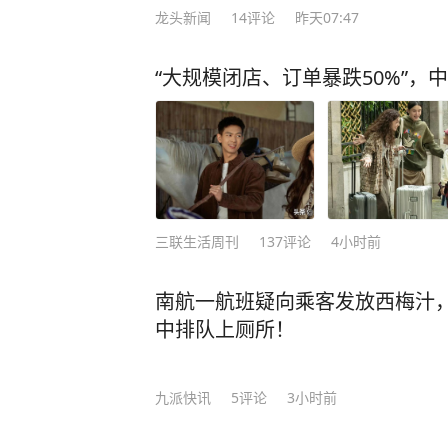
龙头新闻
14
评论
昨天07:47
中发现，事故发生前，龚豪曾与一人
面。 原来，龚豪与一女子钱云（化
“大规模闭店、订单暴跌50%”，
晚，钱云先与其丈夫雷谦（化名）参
和龚豪一行人去KTV唱歌。娱乐结束
话，让他来接自己。龚豪因为没有钱
赶来的雷谦结了账。恰好在此时，龚
就一腔怒火的雷谦，看到有陌生男子
豪在电话中爆发激烈争吵，并约定见
三联生活周刊
137
评论
4小时前
和怒火的刺激下，开车朝他以为的“情
被撞的，其实是刚刚和亲友聚餐结束
南航一航班疑向乘客发放西梅汁
兴文县人民法院以故意杀人罪判处龚
中排队上厕所！
不服，提出上诉。四川省宜宾市中级
驳回上诉，维持原判。 来源 央视新
九派快讯
5
评论
3小时前