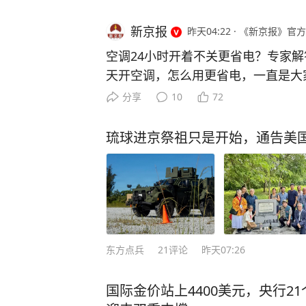
新京报
昨天04:22
·
《新京报》官方
空调24小时开着不关更省电？专家解
天开空调，怎么用更省电，一直是大
络上流传“空调24小时开着不关更省
分享
10
72
吗？来看专家的解答。 “空调24小时
南方电网广西电网公司电力科学研究
琉球进京祭祖只是开始，通告美
示，空调全天开启更省电的说法不能
景具体判断。 短时间外出，如出门
温度调高1到2℃即可，比频繁启停更
建议出门前关闭空调。回家重新开，
调制冷的核心原理，是将室内热量搬
高低，核心取决于室内外温差，温差
东方点兵
21
评论
昨天07:26
率运转来维持室内低温，耗电量就会随
6℃最省电”说法靠谱吗？ 专家指出
国际金价站上4400美元，央行21
房间密闭、空调进入稳定运行状态后