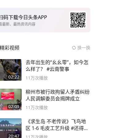
扫码下载今日头条APP
看最新、最热资讯内容
精彩视频
换一换
去年出生的“幺幺零”，如今怎
么样了？ #云南警事
02:22
11万
次播放
柳州市被行政拘留人矛盾纠纷
人民调解委员会揭牌成立
02:01
11万
次播放
《求生岛 不老传说》飞鸟地
区 1-6 毛皮工艺升级 #还得是
主机大作
20:47
11万
次播放