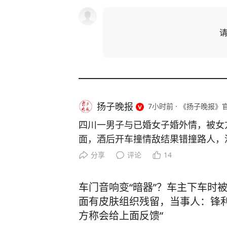
扬子晚报
7小时前
·
《扬子晚报》
四川一男子与已婚女子婚外情，被女
面，酒后开车撞情敌结果错撞路人，
刑十三年 四川兴文县午夜时分曾发
分享
评论
14
（化名）被撞，生命垂危。事发第二
名）主动向警方投案，说自己酒后“不
车门音响变“暗器”？车主下车时
然而，民警仔细查看现场监控发现，
面有皮肤组织残留，当事人：锋利
隆轰隆响，启动车辆后迅速提速，撞
方称会给上面反馈”
进去撞人后再绕出来，有很强的目的