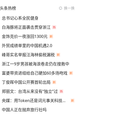
头条热榜
换一换
总书记心系全民健身
白海豚将正面袭击贯穿浙江
金饰克价一夜涨回1300元
外贸成绩单里的中国机遇2.0
峰哥实名举报汪海林偷税漏税
浙江一9岁男孩被海浪卷走仍在搜救中
富婆带资进组给自己硬加60多场吻戏
丁俊晖中国公开赛首轮出局
郑丽文：台湾从来没有“独立”过
央媒：用Token还是词元事关科技话语权
中国人正在抛弃旅行社吗