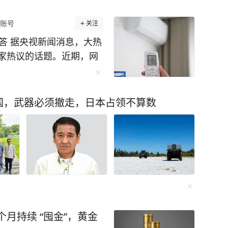
账号
关注
答 据央视新闻消息，大热
家热议的话题。近期，网
电”的说法，这个说法科学
不关更省电”的说法对吗？
院智慧用能工程师吴宁表
国，武器必须撤走，日本占领不算数
一概而论，需结合使用场
不到一小时，不必关机，把
加省电。 一整天不在家，
才更划算。 专家解释，空
运至室外。空调的耗电量
越大，空调需要持续高功
之增加。 “空调设在2
，当室外气温超过35℃，且
个月持续 “囤金”，黄金
，在26℃的基础上，空调