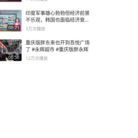
印度军事雄心勃勃但经济前景
不乐观，韩国也面临经济衰退
风险
00:21
3万
次播放
重庆版胖东来也开到吾悦广场
了 #永辉超市 #重庆版胖永辉
00:50
12万
次播放