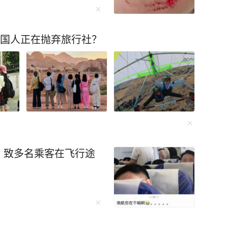
通话，双方约好在附近见
名）是婚外情关系。事发当
中国人正在抛弃旅行社？
加亲戚聚会，饭后，她又
后，钱云给丈夫雷谦打电
结账，逃单跑掉，最后是
豪给钱云打来了电话。本
深夜给妻子打电话，与龚
面。龚豪到达后，在酒精
敌一行人”撞了过去。而
的陈宇…… 最终，四川省
，致多名乘客在飞行途
豪有期徒刑十三年。龚豪
人民法院作出终审裁定，
闻