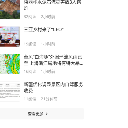
陕西柞水泥石流灾害致3人遇
难
32
阅读
2小时前
三亚乡村来了“CEO”
19
阅读
1小时前
台风“白海豚”外围环流风雨已
至 上海浙江局地将有特大暴
雨
16
阅读
1小时前
新疆优化调整景区内自驾服务
收费
11
阅读
21分钟前
查看更多