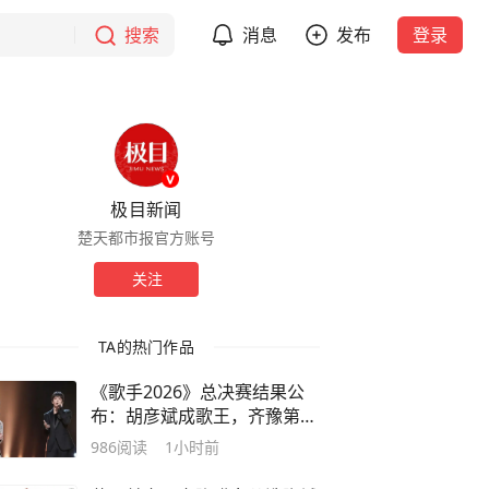
搜索
消息
发布
登录
极目新闻
楚天都市报官方账号
关注
TA的热门作品
《歌手2026》总决赛结果公
布：胡彦斌成歌王，齐豫第
二，万妮达第三
986
阅读
1小时前