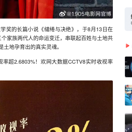
学奖的长篇小说《缱绻与决绝》，于8月13日在
三个家族两代人的命运变迁，串联起百姓与土地共
是土地孕育出的真实灵魂。
率超2.6803%！欢网大数据CCTV8实时收视率