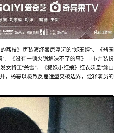
的荔枝》唐装演绎盛唐浮沉的"郑玉婷"、《酱园
梅"、《没有一顿火锅解决不了的事》中市井装扮
卷发女特工"关雪"、《狐妖小红娘》红衣妖皇"涂山
狱到市井，杨幂以极致反差造型突破边界，诠释演员的