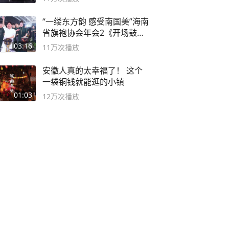
“一缕东方韵 感受南国美”海南
省旗袍协会年会2《开场鼓》
二团
03:16
11万
次播放
安徽人真的太幸福了！ 这个
一袋铜钱就能逛的小镇
01:03
12万
次播放