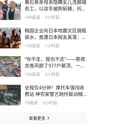
黄石单亲母亲隐瞒女儿洗脚城
务工，以双手披荆斩棘，托举
女儿641分圆梦大学
148
阅读
2小时前
韩国企业向日本地震灾区捐瓶
装水，竟遭日本网友奚落：不
想喝韩国水，唯一用途是冲厕
133
阅读
1小时前
所
“你不走，我也不走”——那夜
龙卷风掀了977户屋顶，一个
月后梁子湖畔灯火重新亮起
100
阅读
2小时前
全程仅4分钟！摩托车强闯收
费站 神农架警方跨所联动精
准拦截
79
阅读
2小时前
查看更多