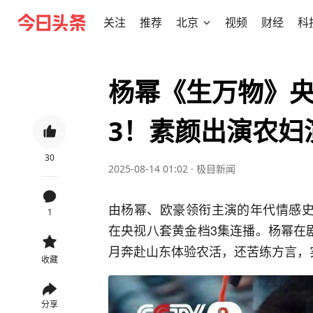
关注
推荐
北京
视频
财经
科
杨幂《生万物》
3！素颜出演农妇
30
2025-08-14 01:02
·
极目新闻
由杨幂、欧豪领衔主演的年代情感史
1
在央视八套黄金档3集连播。杨幂在
月奔赴山东体验农活，还苦练方言，
收藏
分享