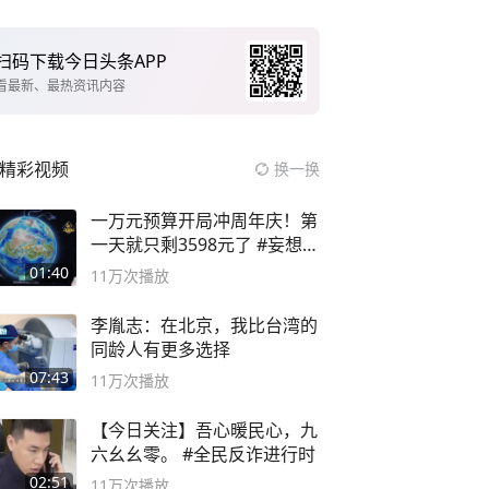
扫码下载今日头条APP
看最新、最热资讯内容
精彩视频
换一换
一万元预算开局冲周年庆！第
一天就只剩3598元了 #妄想山
海
01:40
11万
次播放
李胤志：在北京，我比台湾的
同龄人有更多选择
07:43
11万
次播放
【今日关注】吾心暖民心，九
六幺幺零。 #全民反诈进行时
02:51
11万
次播放