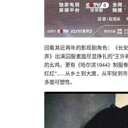
回看其近两年的影视剧角色：《长安
弄》出演囚服素面尽显挣扎的"王许
的幺鸡，更有《哈尔滨1944》制服
红红"......从乡土到大唐，从牢
多面可塑性。