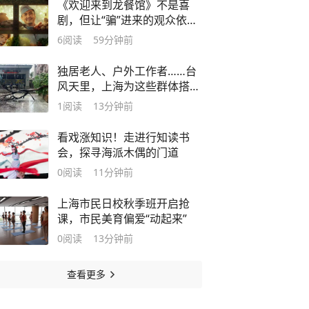
《欢迎来到龙餐馆》不是喜
剧，但让“骗”进来的观众依然
惊喜
6
阅读
59分钟前
独居老人、户外工作者……台
风天里，上海为这些群体搭起
一道屏障
1
阅读
13分钟前
看戏涨知识！走进行知读书
会，探寻海派木偶的门道
0
阅读
11分钟前
上海市民日校秋季班开启抢
课，市民美育偏爱“动起来”
0
阅读
13分钟前
查看更多