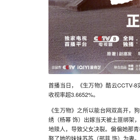
首播当日，《生万物》酷云CCTV-8实
收视率超3.6652%。
《生万物》之所以能台网双高开，狗
绣（杨幂 饰）出嫁当天被土匪绑架
地赎人，导致父女决裂。偏偏她那青
娶了她的妹妹苏苏（邢菲 饰）为妻