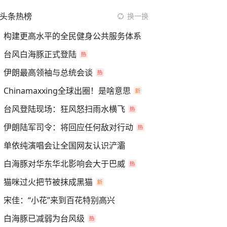
头条热榜
换一换
构建更高水平的全民健身公共服务体系
台风白海豚正式登陆
伊朗最高领袖与总统会谈
Chinamaxxing全球出圈！是啥意思
台风登陆现场：狂风怒扫雨水横飞
伊朗陆军司令：将回应任何敌对行动
单依纯演唱会让全国网友认识浐灞
白海豚对华东华北影响会大于巴威
猫咪过火把节被抹成黑猫
宋佳：“小花”来到百花特别高兴
白海豚已减弱为台风级