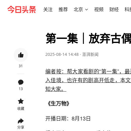
关注
推荐
北京
视频
财经
科
第一集｜放弃古
2025-08-14 14:48
·
澎湃新闻
31
编者按：帮大家看剧的“第一集”，
入佳境，也许有的剧高开低走，本文
知大家。
13
《生万物》
收藏
开播日期：8月13日
分享