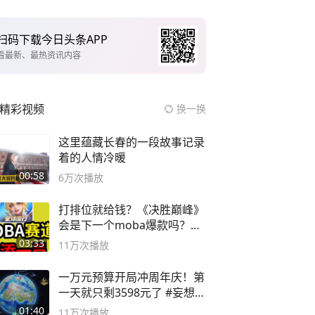
扫码下载今日头条APP
看最新、最热资讯内容
精彩视频
换一换
这里蕴藏长春的一段故事记录
着的人情冷暖
00:58
6万
次播放
打排位就给钱？《决胜巅峰》
会是下一个moba爆款吗？#
决胜巅峰
03:33
11万
次播放
一万元预算开局冲周年庆！第
一天就只剩3598元了 #妄想山
海
01:40
11万
次播放