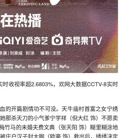
时收视率超2.6803%，欢网大数据CCTV-8实时
血的开篇剧情功不可没。天牛庙村首富之女宁绣
，她那杀天刀的小气爹宁学祥（倪大红 饰）不愿卖
梅竹马的未婚夫费文典（张天阳 饰）糊里糊涂地
。被庄户汉子封大脚（欧豪 饰）救出后，绣绣决定