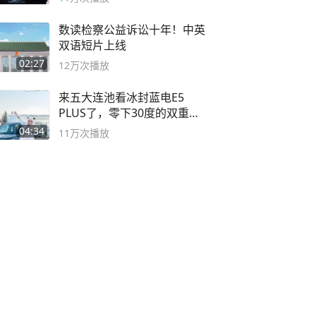
数读检察公益诉讼十年！中英
双语短片上线
02:27
12万
次播放
来五大连池看冰封蓝电E5
PLUS了，零下30度的双重冰
封40小时全录
04:34
11万
次播放