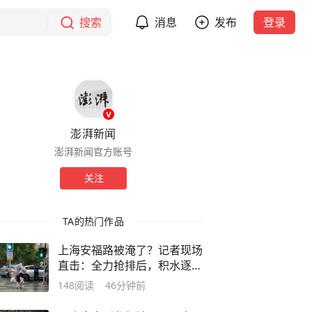
搜索
消息
发布
登录
澎湃新闻
澎湃新闻官方账号
关注
TA的热门作品
上海安福路被淹了？记者现场
直击：全力抢排后，积水逐渐
消退
148
阅读
46分钟前