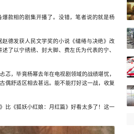
备爆款相的剧集开播了。没错，笔者说的就是杨
据赵德发获人民文学奖的小说《缱绻与决绝》改
讲述了以宁绣绣、封大脚、费左氏为代表的宁、
忐忑，毕竟杨幂去年在电视剧领域的战绩堪忧，
古偶舒适区相去甚远。能不能打好这一战，收复
》比《狐妖小红娘：月红篇》好看太多了！这一