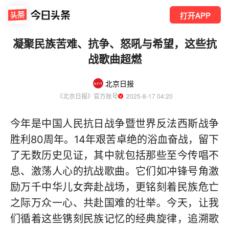
打开APP
凝聚民族苦难、抗争、怒吼与希望，这些抗
战歌曲超燃
北京日报
《北京日报》官方账号
  2025-8-17 04:20
今年是中国人民抗日战争暨世界反法西斯战争
胜利80周年。14年艰苦卓绝的浴血奋战，留下
了无数历史见证，其中就包括那些至今传唱不
息、激荡人心的抗战歌曲。它们如冲锋号角激
励万千中华儿女奔赴战场，更铭刻着民族危亡
之际万众一心、共赴国难的壮举。今天，让我
们循着这些镌刻民族记忆的经典旋律，追溯歌