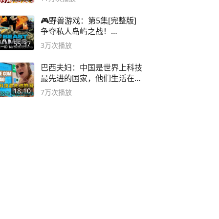
🎮野兽游戏：第5集[完整版]
争夺私人岛屿之战！
#MrBeastChina
55:37
3万
次播放
巴西夫妇：中国是世界上科技
最先进的国家，他们生活在
2999年
18:10
7万
次播放