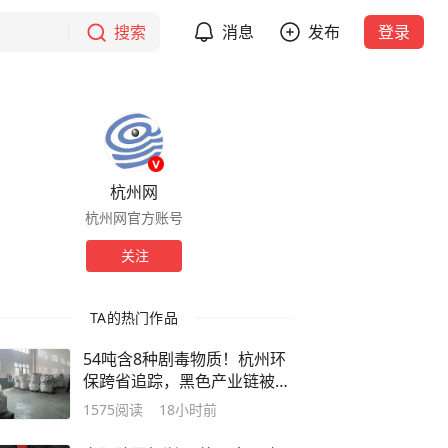
搜索
消息
发布
登录
杭州网
杭州网官方账号
关注
TA的热门作品
54吨含8种剧毒物质！杭州环
保跨省追踪，黑色产业链被连
根拔起
1575
阅读
18小时前