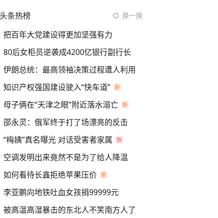
头条热榜
换一换
把百年大党建设得更加坚强有力
80后女柜员逆袭成4200亿银行副行长
伊朗总统：最高领袖决策过程遭人利用
知识产权强国建设驶入“快车道”
母子俩在“天津之眼”附近落水溺亡
邵永灵：俄军终于打了场漂亮的反击
“梅姨”真名曝光 对话受害者家属
空调发明出来竟然不是为了给人降温
如何看待长鑫拒绝苹果压价
李亚鹏向地铁吐血女孩捐99999元
被高温高湿暴击的东北人不笑南方人了