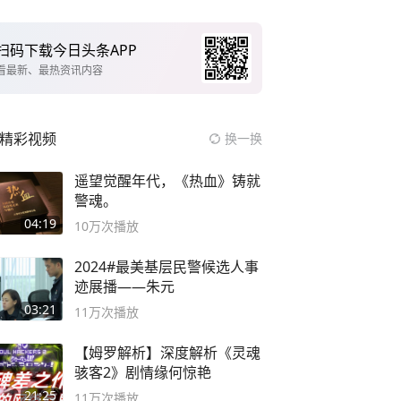
扫码下载今日头条APP
看最新、最热资讯内容
精彩视频
换一换
遥望觉醒年代，《热血》铸就
警魂。
04:19
10万
次播放
2024#最美基层民警候选人事
迹展播——朱元
03:21
11万
次播放
【姆罗解析】深度解析《灵魂
骇客2》剧情缘何惊艳
21:25
11万
次播放