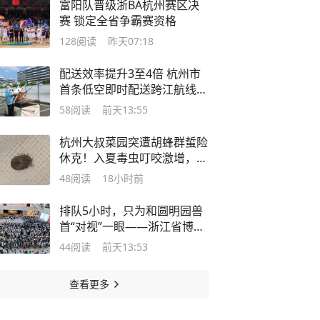
富阳队晋级浙BA杭州赛区决
赛 锁定全省争霸赛资格
128
阅读
昨天07:18
配送效率提升3至4倍 杭州市
首条低空即时配送跨江航线正
式开通
58
阅读
前天13:55
杭州大叔菜园突遭胡蜂群蜇险
休克！入夏毒虫叮咬激增，急
诊科医生紧急提醒
48
阅读
18小时前
排队5小时，只为和圆明园兽
首“对视”一眼——浙江省博物
馆特展“火爆”背后，藏着国人
44
阅读
前天13:53
对“归家国宝”的情怀
查看更多