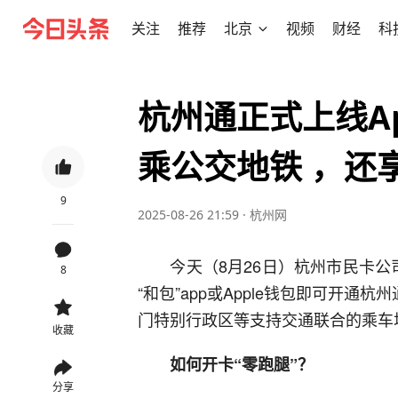
关注
推荐
北京
视频
财经
科
杭州通正式上线Ap
乘公交地铁 ，还
9
2025-08-26 21:59
·
杭州网
今天（8月26日）杭州市民卡公司宣
8
“和包”app或Apple钱包即可开通
门特别行政区等支持交通联合的乘车
收藏
如何开卡“零跑腿”？
分享