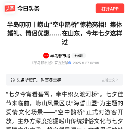
打开APP
半岛叨叨丨崂山“空中鹊桥”惊艳亮相！集体
婚礼、情侣优惠……在山东，今年七夕这样
过
半岛都市报
关注
《半岛都市报》官方账号
  2025-8-27 02:08
头条听资讯，时事尽掌握
去听全文
“七夕今宵看碧霄，牵牛织女渡河桥”。七夕佳
节来临前，崂山风景区以“海誓山盟”为主题的
爱情文化场景——“空中鹊桥”正式对游客开
放。主办方深度挖掘崂山传统婚俗文化与七夕