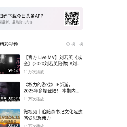
扫码下载今日头条APP
看最新、最热资讯内容
精彩视频
换一换
【官方 Live MV】刘若英《成
全》(2020刘若英陪你) #刘若
英 #成全
05:24
11万
次播放
《权力的游戏》IP新游，
2025年多端登陆！ 本期内容
概要
03:51
11万
次播放
微视频｜追随总书记文化足迹
感受思想伟力
03:20
11万
次播放