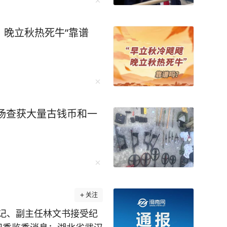
，晚立秋热死牛”靠谱
现场查获大量古钱币和一
关注
记、副主任林文书接受纪