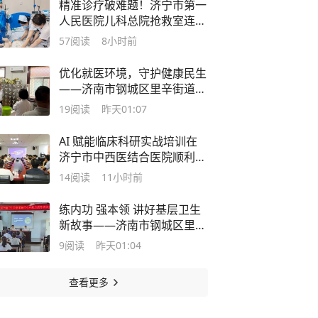
精准诊疗破难题！济宁市第一
人民医院儿科总院抢救室连续
完成两例早产儿先天性气道变
57
阅读
8小时前
异床旁支气管镜救治
优化就医环境，守护健康民生
——济南市钢城区里辛街道卫
生院开展6S管理专项检查工作
19
阅读
昨天01:07
AI 赋能临床科研实战培训在
济宁市中西医结合医院顺利开
展
14
阅读
11小时前
练内功 强本领 讲好基层卫生
新故事——济南市钢城区里辛
街道卫生院这场宣传培训“有
9
阅读
昨天01:04
料”又“解渴”
查看更多