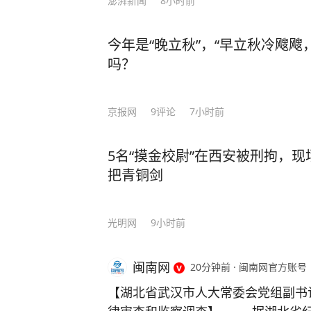
澎湃新闻
8小时前
今年是“晚立秋”，“早立秋冷飕飕
吗？
京报网
9
评论
7小时前
5名“摸金校尉”在西安被刑拘，
把青铜剑
光明网
9小时前
闽南网
20分钟前
·
闽南网官方账号
【湖北省武汉市人大常委会党组副书