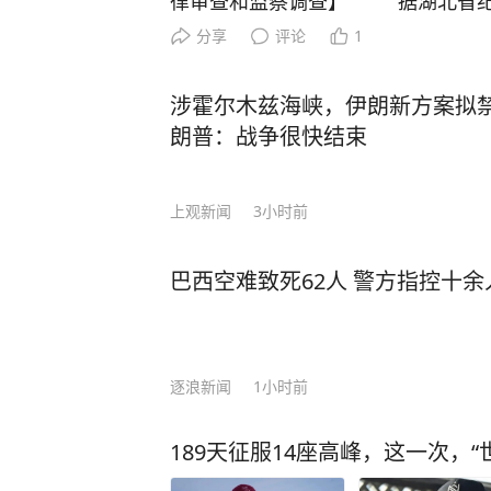
律审查和监察调查】 据湖北省纪
市人大常委会党组副书记、副主任林
分享
评论
1
目前正接受湖北省纪委监委纪律审
省纪委监委）
涉霍尔木兹海峡，伊朗新方案拟
朗普：战争很快结束
上观新闻
3小时前
巴西空难致死62人 警方指控十余
逐浪新闻
1小时前
189天征服14座高峰，这一次，