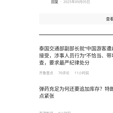
回复
·
2025年09月05日
查
泰国交通部副部长就“中国游客遭
接受，涉事人员行为“不恰当、带
查，要求最严纪律处分
齐鲁壹点
70
评论
11小时前
弹药充足为何还要追加库存？特
点紧张