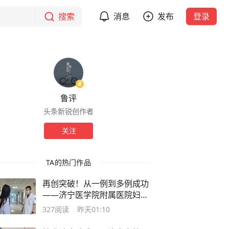
搜索
消息
发布
登录
鲁评
头条新锐创作者
关注
TA的热门作品
再创突破！从一例到多例成功
——济宁医学院附属医院妇科
团队巧用生物补片，开启妇科
327
阅读
昨天01:10
微创诊疗新篇章