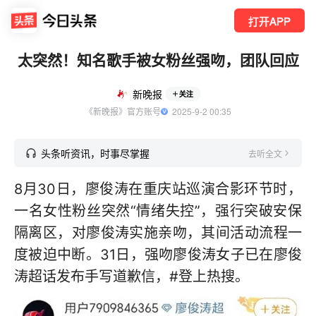
打开APP
太突然！知名歌手被女粉丝强吻，团队回应
新晚报
关注
《新晚报》官方账号
  2025-9-2 00:35
头条听资讯，时事尽掌握
去听全文
8月30日，廖俊涛在重庆站巡演合影环节时，
一名女性粉丝突然“情绪失控”，强行突破安保
隔离区，对廖俊涛实施亲吻，其间活动流程一
度被迫中断。31日，强吻廖俊涛女子已在廖俊
涛超话发布手写道歉信，#登上热搜。