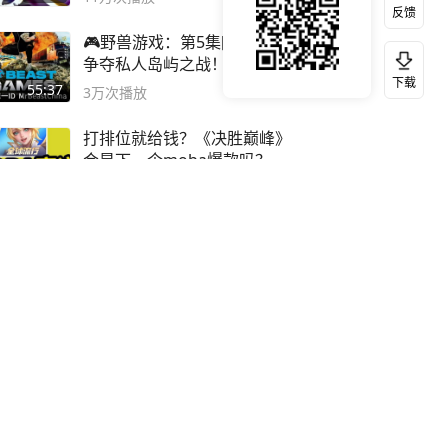
反馈
🎮野兽游戏：第5集[完整版]
争夺私人岛屿之战！
下载
#MrBeastChina
55:37
3万
次播放
打排位就给钱？《决胜巅峰》
会是下一个moba爆款吗？#
决胜巅峰
03:33
11万
次播放