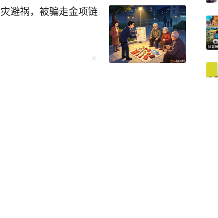
消灾避祸，被骗走金项链
一醉驾男子被撞身亡
150年来最强