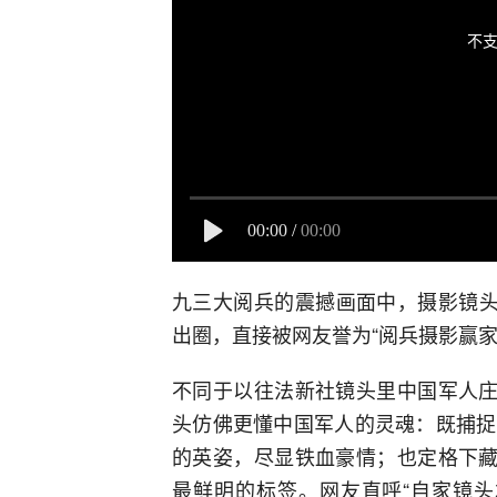
不支
00:00
/
00:00
九三大阅兵的震撼画面中，摄影镜头
出圈，直接被网友誉为“阅兵摄影赢家
不同于以往法新社镜头里中国军人庄
头仿佛更懂中国军人的灵魂：既捕捉
的英姿，尽显铁血豪情；也定格下藏
最鲜明的标签。网友直呼“自家镜头