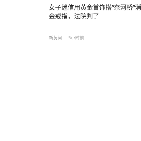
女子迷信用黄金首饰搭“奈河桥”
金戒指，法院判了
新黄河
5小时前
3名辅警查酒驾收钱就放行 还致
闪电新闻
10
评论
4天前
超强厄尔尼诺事件正在形成，或为
纵览新闻
1
评论
6天前