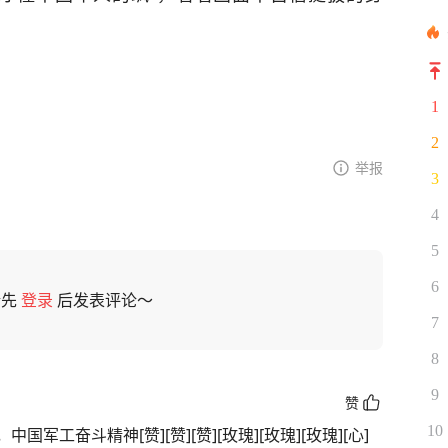
1
2
举报
3
4
5
6
请先
登录
后发表评论～
7
8
9
赞
10
工奋斗精神[赞][赞][赞][玫瑰][玫瑰][玫瑰][心]