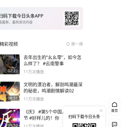
扫码下载今日头条APP
看最新、最热资讯内容
精彩视频
换一换
去年出生的“幺幺零”，如今怎
么样了？ #云南警事
02:22
11万
次播放
文明的漂泊者，解剖鸣潮最深
的秘密，鸣潮剧情解读02
08:51
11万
次播放
首页
《庆》 #第5个中国人民警察
扫码下载今日头条
节 #好样儿的！你
01:52
11万
次播放