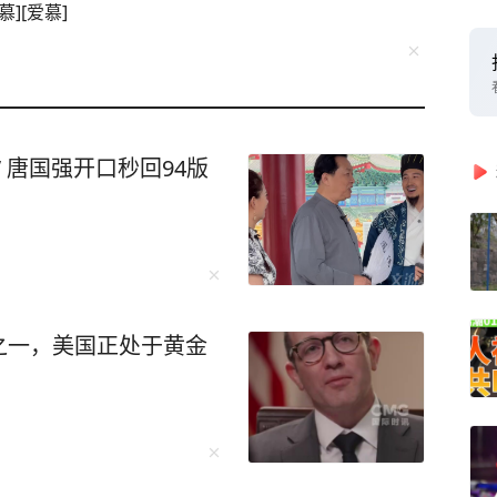
慕][爱慕]
 唐国强开口秒回94版
之一，美国正处于黄金