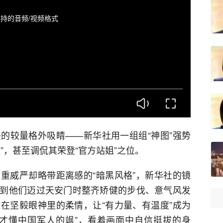
持的音频/视频格式
的较量格外吸睛——新华社用一组组“神图”强势
”，甚至调侃其荣登“官方站姐”之位。
重威严却略带距离感的“暗黑风格”，新华社的镜
到他们迈过天安门时整齐矫健的步伐、意气风发
在坚毅眼神里的柔情，让“有力量、有温度”成为
才懂中国军人的飒”，看着画面中自信挺拔的身