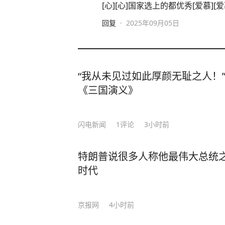
[心][心]国家选上的都优秀[爱慕][爱
回复
·
2025年09月05日
“我从未见过如此厚颜无耻之人！”
《三国演义》
闪电新闻
1
评论
3小时前
特朗普说很多人称他最伟大总统
时代
京报网
4小时前