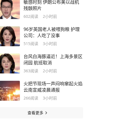
敏感时刻 伊朗公布美以战机
残骸照片
602
阅读
2小时前
96岁英国老人被喂狗粮 护理
公司：人吃了没事
515
阅读
3小时前
台风白海豚逼近！上海多景区
闭园 航班取消
363
阅读
2小时前
火把节现场一声闷响窜起火焰
云南宣威凌晨通报
266
阅读
3小时前
查看更多