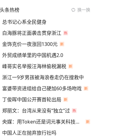
头条热榜
换一换
总书记心系全民健身
白海豚将正面袭击贯穿浙江
金饰克价一夜涨回1300元
外贸成绩单里的中国机遇2.0
峰哥实名举报汪海林偷税漏税
浙江一9岁男孩被海浪卷走仍在搜救中
富婆带资进组给自己硬加60多场吻戏
丁俊晖中国公开赛首轮出局
郑丽文：台湾从来没有“独立”过
央媒：用Token还是词元事关科技话语权
中国人正在抛弃旅行社吗