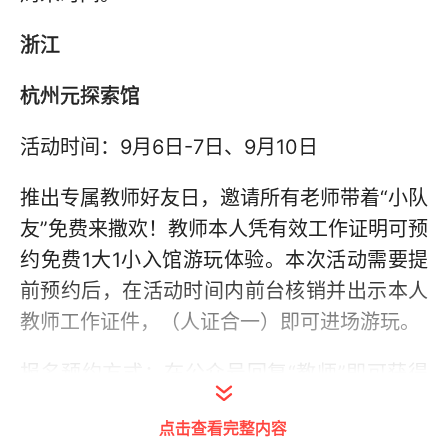
浙江
杭州元探索馆
活动时间：9月6日-7日、9月10日
推出专属教师好友日，邀请所有老师带着“小队
友”免费来撒欢！教师本人凭有效工作证明可预
约免费1大1小入馆游玩体验。本次活动需要提
前预约后，在活动时间内前台核销并出示本人
教师工作证件，（人证合一）即可进场游玩。
报名预约方式：在公众号回复“教师”即可获得
报名通道，报名预约截止时间为9月5日
点击查看完整内容
12:00（先到先得、名额满员即关闭通道）。