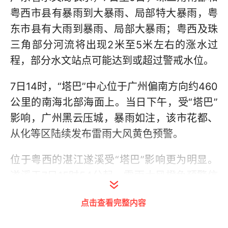
粤西市县有暴雨到大暴雨、局部特大暴雨，粤
东市县有大雨到暴雨、局部大暴雨；粤西及珠
三角部分河流将出现2米至5米左右的涨水过
程，部分水文站点可能达到或超过警戒水位。
7日14时，“塔巴”中心位于广州偏南方向约460
公里的南海北部海面上。当日下午，受“塔巴”
影响，广州黑云压城，暴雨如注，该市花都、
从化等区陆续发布雷雨大风黄色预警。
位于粤西的湛江遂溪受“塔巴”影响更为明显。
遂溪于7日15时54分起，雷雨大风橙色预警信
号生效。当地气象部门预计，未来6小时内，
点击查看完整内容
遂溪及附近海面风力将达10级以上，并伴有强
雷电和短时强降水，局地可能出现龙卷。