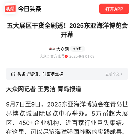
打开APP
五大展区干货全剧透！2025东亚海洋博览会
开幕
大众网
关注
大众网官方账号
  2025-9-8 01:09
头条听资讯，时事尽掌握
去听全文
大众网记者 王秀洁 青岛报道
9月7日至9日，2025东亚海洋博览会在青岛世
界博览城国际展览中心举办。5万㎡超大展
区、450+企业机构、近百家行业巨头集结。
在这里，可以尽览海洋强国战略的实践成果、