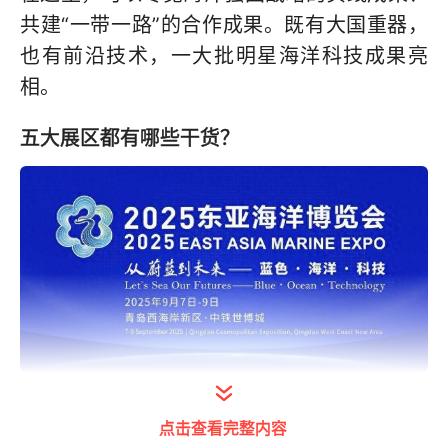
共建“一带一路”的合作成果。既有大国重器，
也有前沿技术，一大批明星海洋科技成果亮
相。
五大展区都有哪些干货？
海洋强省建设“秀肌肉”
点击查看完整内容