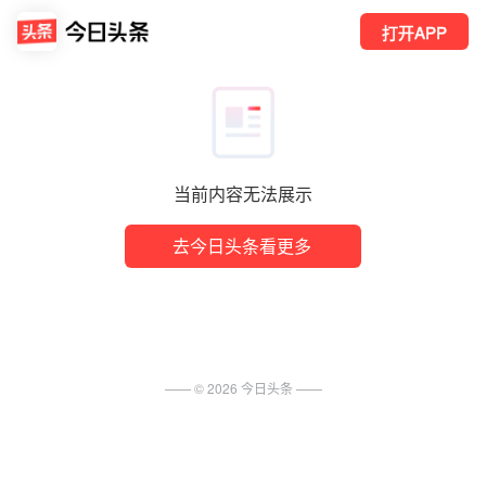
打开APP
当前内容无法展示
去今日头条看更多
—— ©
2026
今日头条
——