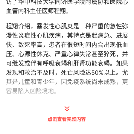
访了华中科技大学同济医学院附属协和医院心
血管内科主任医师程翔。
程翔介绍，暴发性心肌炎是一种严重的急性弥
漫性炎症性心肌疾病，其特点是起病急、进展
快、致死率高，患者在很短时间内会出现低血
压、心源性休克、严重心律失常甚至猝死，并
可继发或伴有呼吸衰竭和肝肾功能衰竭。如果
发现和救治不及时，死亡风险达50%以上。尤
其是儿童和青少年，因免疫系统尚未成熟，更
容易陷入凶险境地。
感冒为何会诱发暴发性心肌炎？暴发性心肌炎
的病因包括感染性因素和非感染性因素，其中
点击查看完整内容
病毒感染是最主要的病因。在感冒高发的季