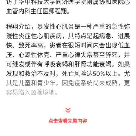
访了华中科技大学同济医学院附属协和医院心
血管内科主任医师程翔。
程翔介绍，暴发性心肌炎是一种严重的急性弥
漫性炎症性心肌疾病，其特点是起病急、进展
快、致死率高，患者在很短时间内会出现低血
压、心源性休克、严重心律失常甚至猝死，并
可继发或伴有呼吸衰竭和肝肾功能衰竭。如果
发现和救治不及时，死亡风险达50%以上。尤
其是儿童和青少年，因免疫系统尚未成熟，更
容易陷入凶险境地。
感冒为何会诱发暴发性心肌炎？暴发性心肌炎
的病因包括感染性因素和非感染性因素，其中
点击查看完整内容
病毒感染是最主要的病因。在感冒高发的季